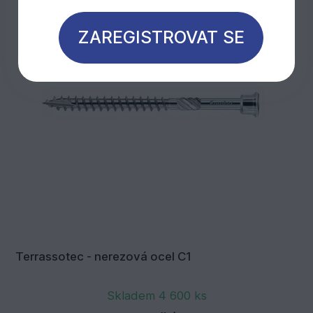
ZAREGISTROVAT SE
Terrassotec - nerezová ocel C1
Skladem 4 600 ks