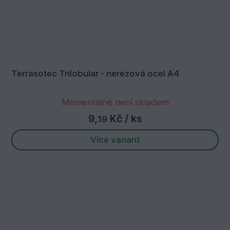
Terrasotec Trilobular - nerezová ocel A4
Momentálně není skladem
9,
Kč
/ ks
19
Více variant