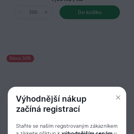
Do košíku
Sleva 30%
Výhodnější nákup
začíná registrací
Staňte se naším registrovaným zákazníkem
a získejte přístup k
výhodnějším cenám
v