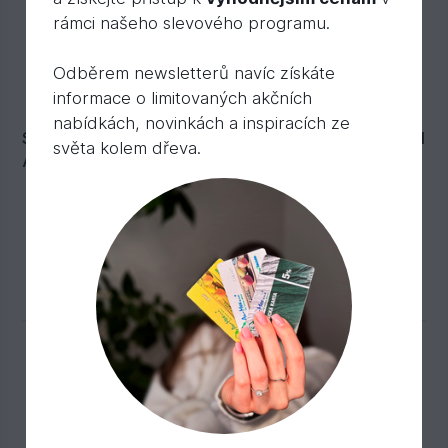
rámci našeho slevového programu.
Odběrem newsletterů navíc získáte
informace o limitovaných akčních
nabídkách, novinkách a inspiracích ze
Samovrtný šroub 5,5x61mm/TX25, nerezová ocel
světa kolem dřeva.
A4, 200 ks/balení
Skladem 2 000 ks
9,
Kč
/ ks
38
Do košíku