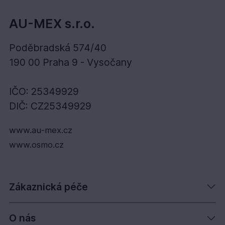
AU-MEX s.r.o.
Poděbradská 574/40
190 00 Praha 9 - Vysočany
IČO: 25349929
DIČ: CZ25349929
www.au-mex.cz
www.osmo.cz
Zákaznická péče
O nás