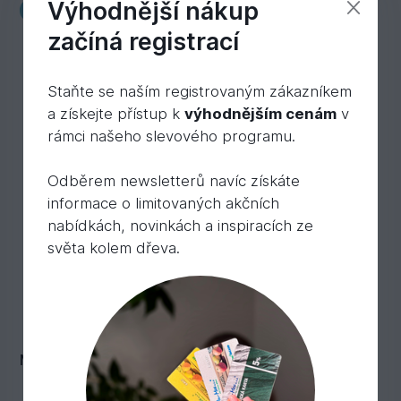
Výhodnější nákup
Novinka
začíná registrací
Staňte se naším registrovaným zákazníkem
a získejte přístup k
výhodnějším cenám
v
rámci našeho slevového programu.
Odběrem newsletterů navíc získáte
informace o limitovaných akčních
nabídkách, novinkách a inspiracích ze
světa kolem dřeva.
MEX Classic, nerezová ocel C1