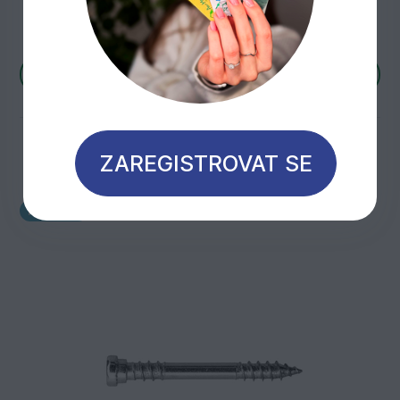
Skladem 5 546 bal
442,
Kč
/ bal
61
Více variant
ZAREGISTROVAT SE
Novinka