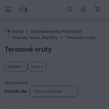
Můj účet
Domů
Dřevěné terasy Real Deck
Hranoly, terče, doplňky
Terasové vruty
Terasové vruty
Zobrazit
Cena
12
produktů
Seřadit dle:
Doporučujeme