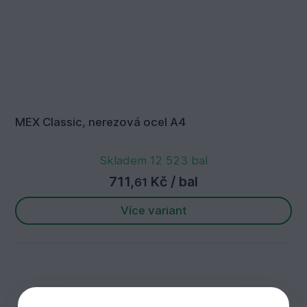
MEX Classic, nerezová ocel A4
Skladem 12 523 bal
711,
Kč
/ bal
61
Více variant