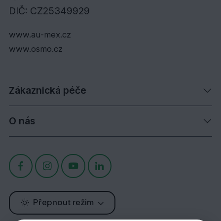
DIČ: CZ25349929
www.au-mex.cz
www.osmo.cz
Zákaznická péče
O nás
Přepnout režim