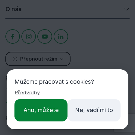
O nás
Přepnout režim
Potřebujete poradit?
Můžeme pracovat s cookies?
Jsme tu pro Vás!
Předvolby
+420 283 933 452
Ano, můžete
Ne, vadí mi to
PO-PÁ 7:00-16:30