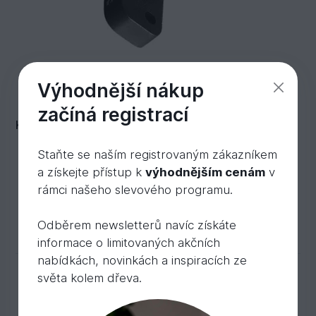
Výhodnější nákup
začíná registrací
Koncový úchyt.+vrut, 10ks/bal
Staňte se naším registrovaným zákazníkem
Skladem 8 ks
a získejte přístup k
výhodnějším cenám
v
27,
Kč
/ ks
44
rámci našeho slevového programu.
Do košíku
Odběrem newsletterů navíc získáte
informace o limitovaných akčních
nabídkách, novinkách a inspiracích ze
světa kolem dřeva.