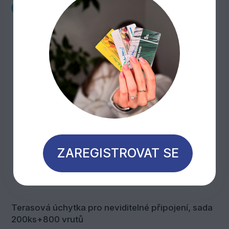
Novinka
ZAREGISTROVAT SE
Terasová úchytka pro neviditelné připojení, sada
200ks+800 vrutů