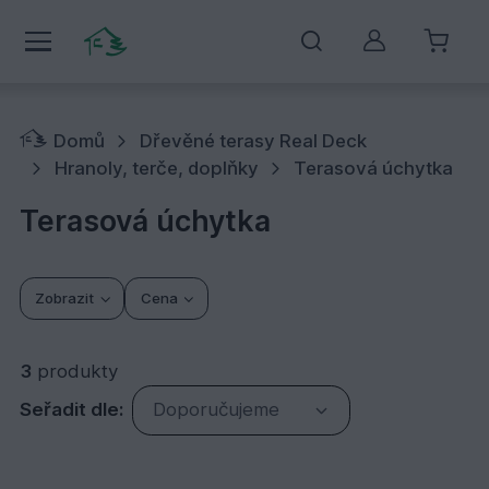
Můj účet
Domů
Dřevěné terasy Real Deck
Hranoly, terče, doplňky
Terasová úchytka
Terasová úchytka
Zobrazit
Cena
3
produkty
Seřadit dle:
Doporučujeme