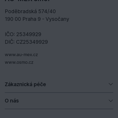
Poděbradská 574/40
190 00 Praha 9 - Vysočany
IČO: 25349929
DIČ: CZ25349929
www.au-mex.cz
www.osmo.cz
Zákaznická péče
O nás