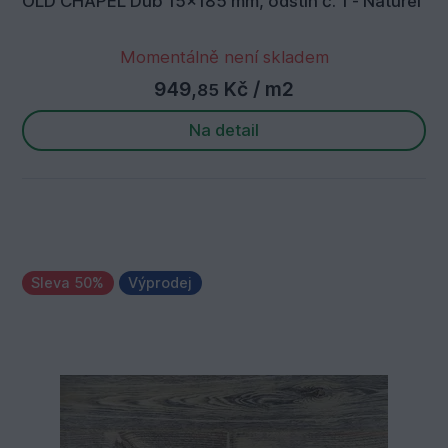
OLD CHAPEL Dub 15x185 mm, odstín č. 1 - Naturel
Momentálně není skladem
949,
Kč
/ m2
85
Na detail
Sleva 50%
Výprodej