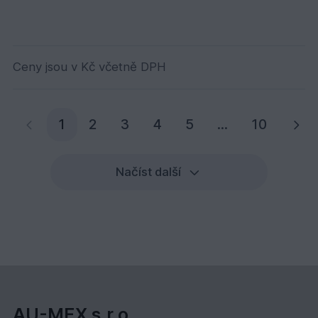
Ceny jsou v Kč včetně DPH
Aktuální stránka
1
2
3
4
5
...
10
Načíst další
AU-MEX s.r.o.