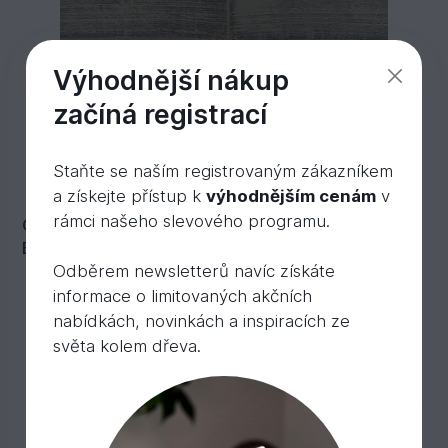
Výhodnější nákup
začíná registrací
Staňte se naším registrovaným zákazníkem
a získejte přístup k
výhodnějším cenám
v
rámci našeho slevového programu.
OLD CHAPEL Dub 15x185 mm, odstín č. 50 -
Empoli
Odběrem newsletterů navíc získáte
Skladem 10 m²
informace o limitovaných akčních
1 675,
Kč
/ m2
85
nabídkách, novinkách a inspiracích ze
světa kolem dřeva.
Do košíku