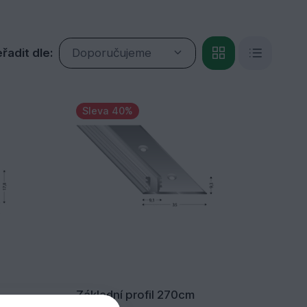
řadit dle:
Doporučujeme
Sleva 40%
Základní profil 270cm