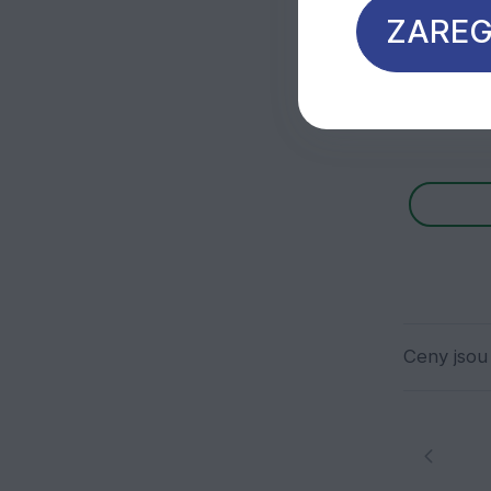
ZAREG
Základní 
Ceny jsou