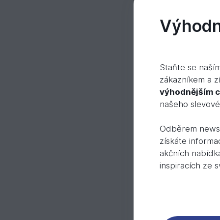
Výhodně
Staňte se naší
zákazníkem a zí
výhodnějším 
našeho slevov
Sleva 40
Odběrem newsl
získáte informa
akčních nabídk
inspiracích ze 