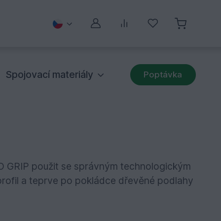
Můj účet
Porovnávání
Oblíbené
Spojovací materiály
Poptávka
DUO GRIP použit se správným technologickým
 profil a teprve po pokládce dřevěné podlahy