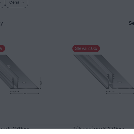
Cena
ty
Se
%
Sleva 40%
profil 270cm
Základní profil 270cm