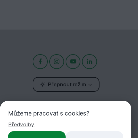
Přepnout režim
Potřebujete poradit?
Jsme tu pro Vás!
Můžeme pracovat s cookies?
Předvolby
+420 283 933 452