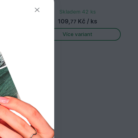
Skladem 42 ks
109,
Kč
/ ks
77
Více variant