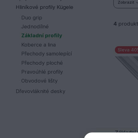
Zobrazit
Hliníkové profily Kügele
Duo grip
4
produk
Jednodílné
Základní profily
Koberce a lina
Sleva 40
Přechody samolepící
Přechody ploché
Pravoúhlé profily
Obvodové lišty
Dřevovláknité desky
Základní 