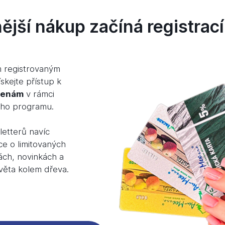
Skladem 35 ks
Skladem 85 ks
jší nákup začíná registrací
121,
Kč
/ ks
131,
Kč
/ ks
53
33
Více variant
Více variant
m registrovaným
skejte přístup k
cenám
v rámci
ého programu.
%
etterů navíc
ce o limitovaných
ách, novinkách a
světa kolem dřeva.