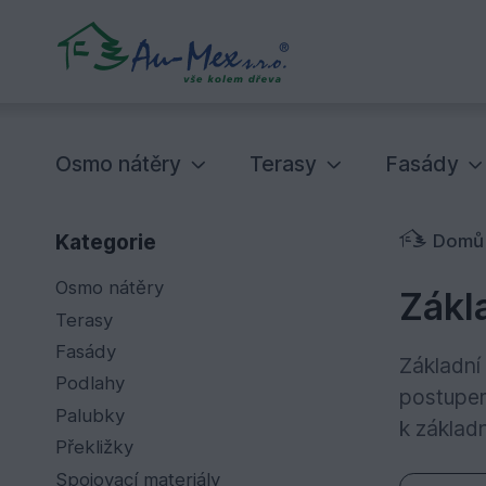
Osmo nátěry
Terasy
Fasády
Kategorie
Domů
Osmo nátěry
Zákla
Terasy
Fasády
Základní
Podlahy
postupem
Palubky
k základ
Překližky
Spojovací materiály