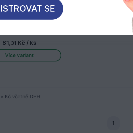
ISTROVAT SE
profil 90cm
Skladem 104 ks
81,
Kč
/ ks
31
Více variant
 v Kč včetně DPH
Aktuál
1