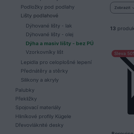
Podložky pod podlahy
Zobrazit
Lišty podlahové
Dýhované lišty - lak
13
produk
Dýhované lišty - olej
Dýha a masiv lišty - bez PÚ
Vzorkovníky lišt
Sleva 50
Lepidla pro celoplošné lepení
Přednátěry a stěrky
Silikony a akryly
Palubky
Překližky
Spojovací materiály
Hliníkové profily Kügele
Dřevovláknité desky
Borovice 