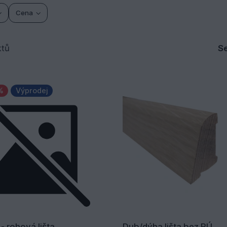
Cena
tů
Se
%
Výprodej
- rohová lišta
Dub/dýha lišta bez PÚ