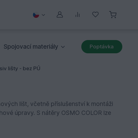
Můj účet
Porovnávání
Oblíbené
Spojovací materiály
Poptávka
iv lišty - bez PÚ
ch lišt, včetně příslušenství k montáži
vrchové úpravy. S nátěry OSMO COLOR lze