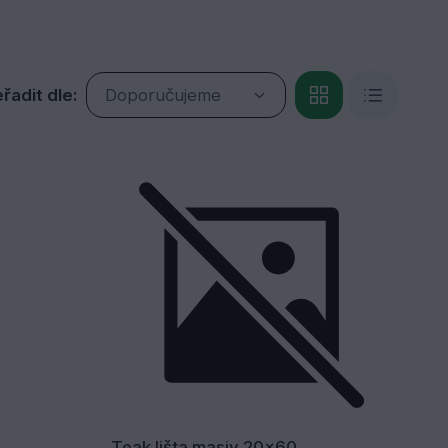
řadit dle:
Doporučujeme
Teak lišta masiv 20x60