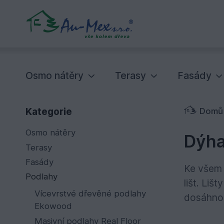
Osmo nátěry
Terasy
Fasády
Kategorie
Domů
Osmo nátěry
Dýha
Terasy
Fasády
Ke všem 
Podlahy
lišt. Li
Vícevrstvé dřevěné podlahy
dosáhnou
Ekowood
Masivní podlahy Real Floor