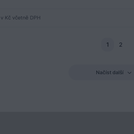
 v Kč včetně DPH
Aktuální 
1
2
Načíst další