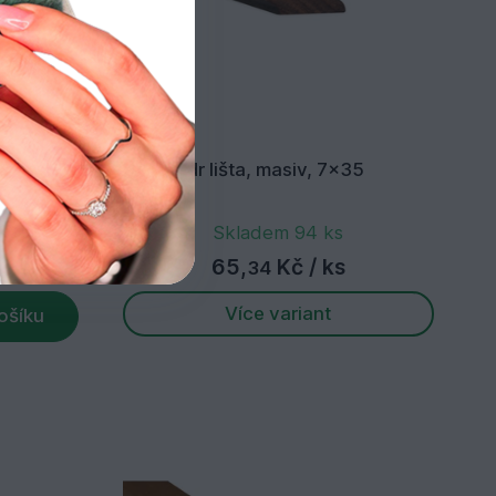
2400mm
Palisandr lišta, masiv, 7x35
Skladem 94 ks
65,
Kč
/ ks
34
Více variant
ošíku