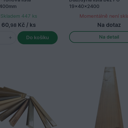
2400mm
19x40x2400
Skladem 447 ks
Momentálně není sk
60,
Kč
/ ks
Na dotaz
98
Na detail
Do košíku