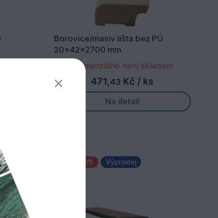
Ú
Borovice/masiv lišta bez PÚ
20x42x2700 mm
ladem
Momentálně není skladem
471,
Kč
/ ks
43
Na detail
Sleva 50%
Výprodej