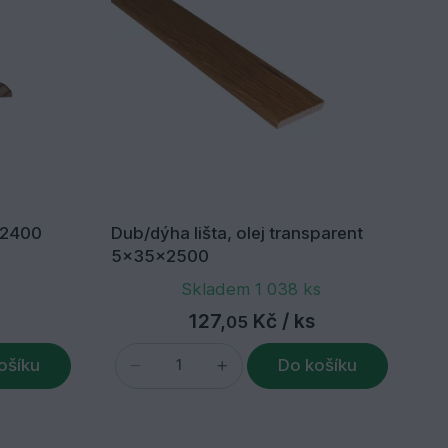
x2400
Dub/dýha lišta, olej transparent
5x35x2500
Skladem 1 038 ks
127,
Kč
/ ks
05
ošíku
Do košíku