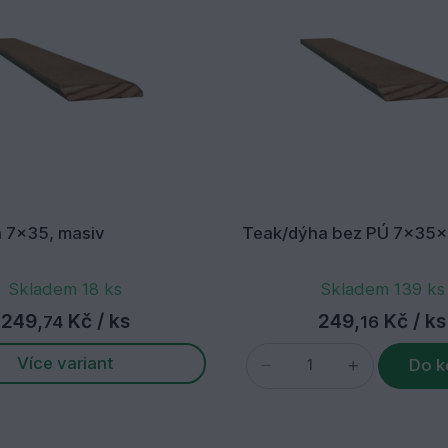
a 7x35, masiv
Teak/dýha bez PÚ 7x35
Skladem 18 ks
Skladem 139 ks
249,
Kč
/ ks
249,
Kč
/ ks
74
16
Více variant
Do k