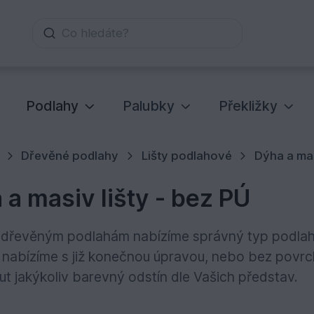
Co hledáte?
Podlahy
Palubky
Překližky
Dřevěné podlahy
Lišty podlahové
Dýha a mas
 a masiv lišty - bez PÚ
dřevěným podlahám nabízíme správný typ podlahový
šty nabízíme s již konečnou úpravou, nebo bez po
t jakýkoliv barevný odstín dle Vašich představ.