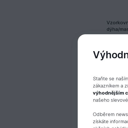
Vzorkovn
dýha/mas
Mome
Výhodně
Staňte se naší
zákazníkem a zí
výhodnějším 
našeho slevov
Odběrem newsl
získáte informa