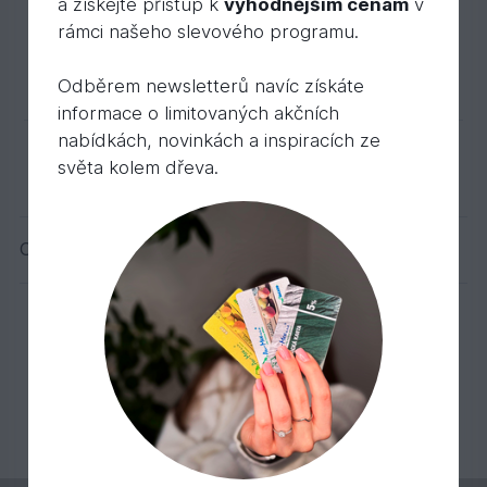
a získejte přístup k
výhodnějším cenám
v
0,
Kč
/ ks
12
rámci našeho slevového programu.
Do košíku
Odběrem newsletterů navíc získáte
informace o limitovaných akčních
nabídkách, novinkách a inspiracích ze
světa kolem dřeva.
Ceny jsou v Kč včetně DPH
Aktuální stránka
1