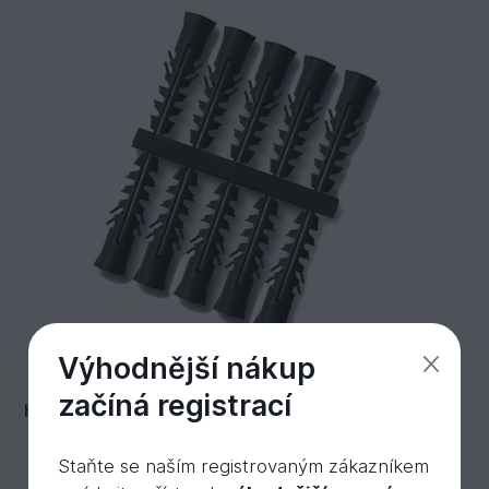
Výhodnější nákup
začíná registrací
Hmoždinka 10
Staňte se naším registrovaným zákazníkem
Skladem 3 400 ks