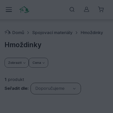
Můj účet
Domů
Spojovací materiály
Hmoždinky
Hmoždinky
Zobrazit
Cena
1
produkt
Seřadit dle:
Doporučujeme