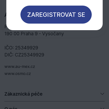
ZAREGISTROVAT SE
AU-MEX s.r.o.
Poděbradská 574/40
190 00 Praha 9 - Vysočany
IČO: 25349929
DIČ: CZ25349929
www.au-mex.cz
www.osmo.cz
Zákaznická péče
O nás