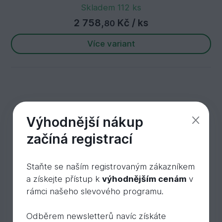
Skladem 112 ks
2 758,
Kč
/ ks
80
Více variant
Výhodnější nákup
začíná registrací
Staňte se naším registrovaným zákazníkem
a získejte přístup k
výhodnějším cenám
v
rámci našeho slevového programu.
Odběrem newsletterů navíc získáte