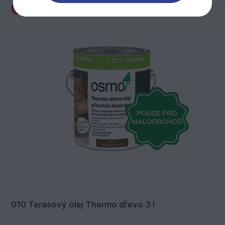
Akce
010 Terasový olej Thermo dřevo 3 l