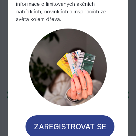
informace o limitovaných akčních
nabídkách, novinkách a inspiracích ze
světa kolem dřeva.
Terasový olej
Skladem 3 438 ks
2 290,
Kč
/ ks
53
Více variant
ZAREGISTROVAT SE