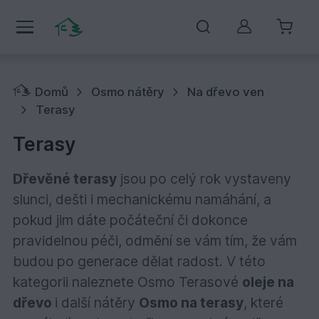
Můj účet
Domů
Osmo nátěry
Na dřevo ven
Terasy
Terasy
Dřevěné terasy
jsou po celý rok vystaveny
slunci, dešti i mechanickému namáhání, a
pokud jim dáte počáteční či dokonce
pravidelnou péči, odmění se vám tím, že vám
budou po generace dělat radost. V této
kategorii naleznete Osmo Terasové
oleje na
dřevo
i další nátěry
Osmo na terasy
, které