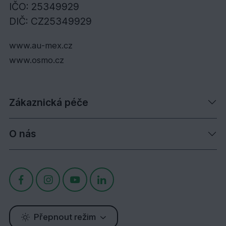
IČO: 25349929
DIČ: CZ25349929
www.au-mex.cz
www.osmo.cz
Zákaznická péče
O nás
Přepnout režim