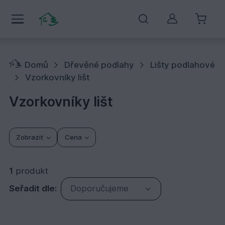
Můj účet
Domů
Dřevěné podlahy
Lišty podlahové
Vzorkovníky lišt
Vzorkovníky lišt
Zobrazit
Cena
1
produkt
Seřadit dle:
Doporučujeme