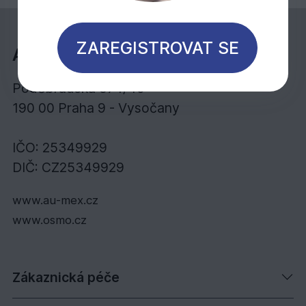
ZAREGISTROVAT SE
AU-MEX s.r.o.
Poděbradská 574/40
190 00 Praha 9 - Vysočany
IČO: 25349929
DIČ: CZ25349929
www.au-mex.cz
www.osmo.cz
Zákaznická péče