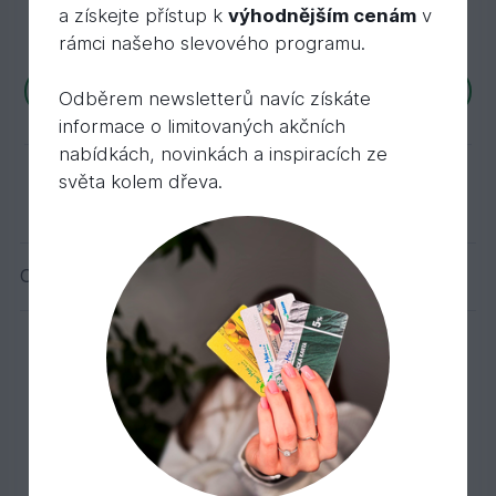
Momentálně není skladem
a získejte přístup k
výhodnějším cenám
v
242 Kč
/ ks
rámci našeho slevového programu.
Na detail
Odběrem newsletterů navíc získáte
informace o limitovaných akčních
nabídkách, novinkách a inspiracích ze
světa kolem dřeva.
Ceny jsou v Kč včetně DPH
Aktuální stránka
1