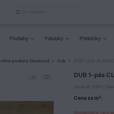
Co hledáte?
Podlahy
Palubky
Překližky
řevěné podlahy Ekowood
Dub
DUB 1-pás CLASSI
DUB 1-pás C
Cena vč. DPH / Ce
Cena za m²:
Momentálně není s