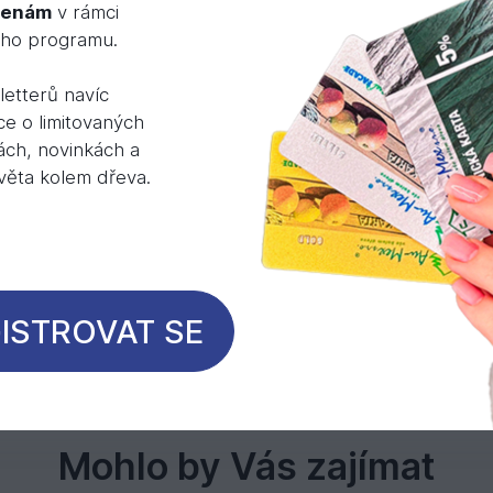
rovin: dřevo, rostinné oleje a rostlinné vosky.
cenám
v rámci
ého programu.
etterů navíc
ce o limitovaných
ách, novinkách a
rany 4V
světa kolem dřeva.
arametrech, balení a montáži naleznete v záložce
ISTROVAT SE
Mohlo by Vás zajímat