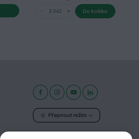
Do košíku
Přepnout režim
Potřebujete poradit?