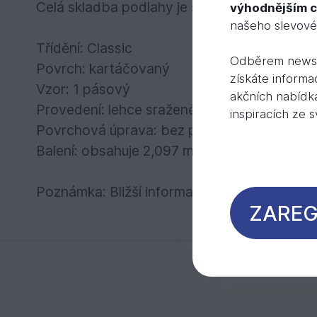
Celá skladba podlahy je spojení přírodních su
výhodnějším 
našeho slevov
Třídění: Classic
Odběrem newsl
Povrch: kartáčovaný
získáte informa
Vzor: 1 pásový
akčních nabídk
Provedení: lehce sražené podélné i příčné h
inspiracích ze 
Povrchová úprava: bez povrchové úpravy
Balení: obsahuje 2,097 m2
Poznámka: Bližší informace o technických p
ZAREG