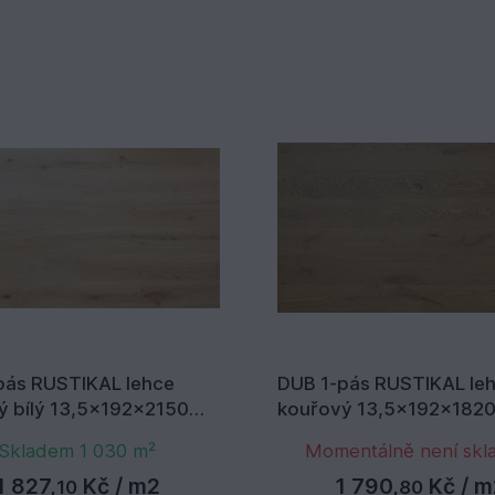
pás RUSTIKAL lehce
DUB 1-pás RUSTIKAL le
ý bílý 13,5x192x2150
kouřový 13,5x192x182
Skladem 1 030 m²
Momentálně není sk
1 827,
Kč
/ m2
1 790,
Kč
/ m
10
80