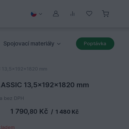
Můj účet
Porovnávání
Oblíbené
Spojovací materiály
Poptávka
C 13,5x192x1820 mm
LASSIC 13,5x192x1820 mm
na bez DPH
1 790,
Kč
80
/
1 480 Kč
kladem