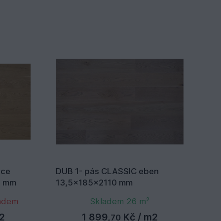
hce
DUB 1- pás CLASSIC eben
DU
0 mm
13,5x185x2110 mm
13
ladem
Skladem 26 m²
2
1 899,
Kč
/ m2
70