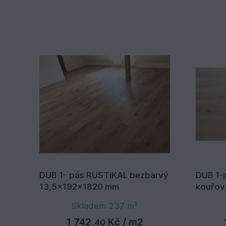
DUB 1– pás RUSTIKAL bezbarvý
DUB 1-
13,5x192x1820 mm
kouřov
mm
Skladem 237 m²
1 742,
Kč
/ m2
40