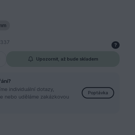
 mm
0337
?
Upozornit, až bude skladem
řání?
e individuální dotazy,
Poptávka
e nebo uděláme zakázkovou