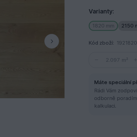
Varianty:
1820 mm
2150
Kód zboží:
192182
m²
Máte speciální p
Rádi Vám zodpovím
odborně poradím
kalkulaci.