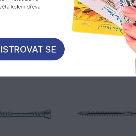
světa kolem dřeva.
Mohlo by Vás zajímat
ISTROVAT SE