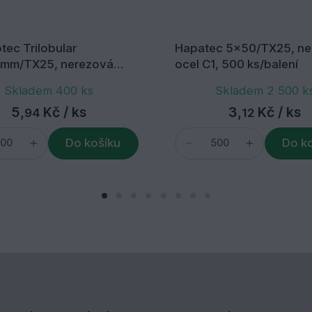
tec Trilobular
Hapatec 5x50/TX25, ne
mm/TX25, nerezová
ocel C1, 500 ks/balení
, 200 ks/balení
Skladem 400 ks
Skladem 2 500 k
5,
Kč
/ ks
3,
Kč
/ ks
94
12
Do košíku
Do k