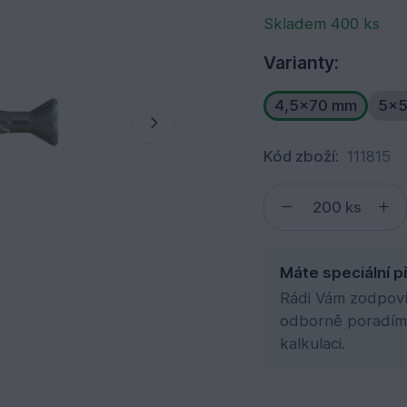
Skladem 400 ks
Varianty:
4,5x70 mm
5x
Kód zboží:
111815
ks
Máte speciální p
Rádi Vám zodpovím
odborně poradím
kalkulaci.