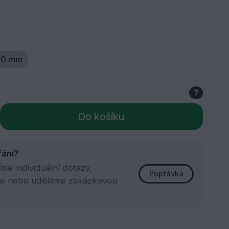
50 mm
?
Do košíku
řání?
e individuální dotazy,
Poptávka
e nebo uděláme zakázkovou