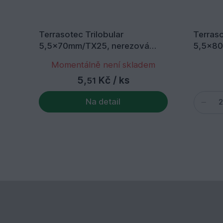
Terrasotec Trilobular
Terraso
5,5x70mm/TX25, nerezová
5,5x80
ocel C1, 500 ks/balení
ocel C1
Momentálně není skladem
5,
Kč
/ ks
51
Na detail