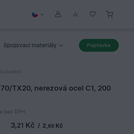
Můj účet
Porovnávání
Oblíbené
Spojovací materiály
Poptávka
ks/balení
70/TX20, nerezová ocel C1, 200
na bez DPH
3,
Kč
21
/
2,
Kč
65