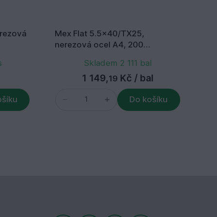
rezová
Mex Flat 5.5x40/TX25,
Sa
nerezová ocel A4, 200
5,
ks/balení+bit
A4
s
Skladem 2 111 bal
1 149,
Kč
/ bal
19
ošíku
Do košíku