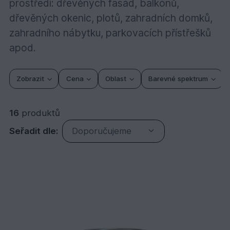
prostředí: dřevěných fasád, balkónů,
dřevěných okenic, plotů, zahradních domků,
zahradního nábytku, parkovacích přístřešků
apod.
Zobrazit
Cena
Oblast
Barevné spektrum
16
produktů
Seřadit dle:
Doporučujeme