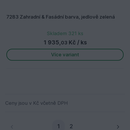
7283 Zahradní & Fasádní barva, jedlově zelená
Skladem 321 ks
1 935,
Kč
/ ks
03
Více variant
Ceny jsou v Kč včetně DPH
Aktuální stránka
1
2