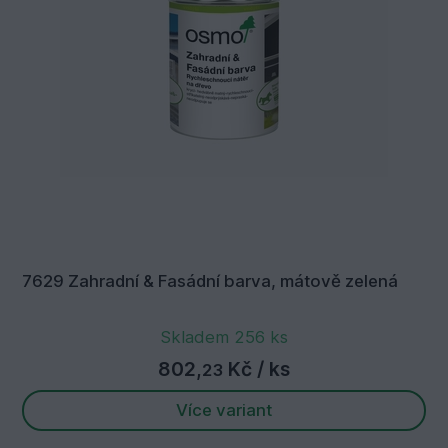
7629 Zahradní & Fasádní barva, mátově zelená
Skladem 256 ks
802,
Kč
/ ks
23
Více variant