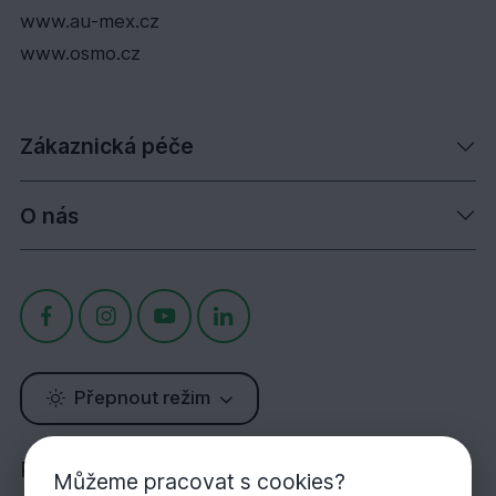
www.au-mex.cz
www.osmo.cz
Zákaznická péče
O nás
Přepnout režim
Potřebujete poradit?
Můžeme pracovat s cookies?