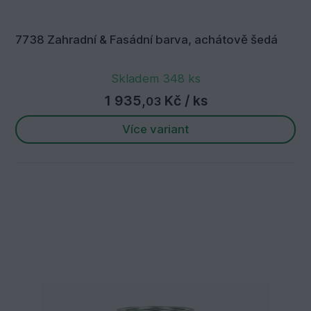
7738 Zahradní & Fasádní barva, achátově šedá
Skladem 348 ks
1 935,
Kč
/ ks
03
Více variant