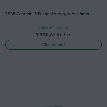
7535 Zahradní & Fasádní barva, světle šedá
Skladem 324 ks
1 935,
Kč
/ ks
03
Více variant