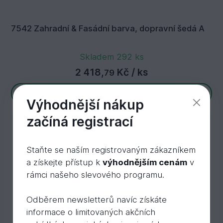
7542 Zahradní & Fasádní barva, dopravní šedá A
Skladem 292 ks
2 418,
Kč
/ ks
79
Více variant
Výhodnější nákup
začíná registrací
Staňte se naším registrovaným zákazníkem
a získejte přístup k
výhodnějším cenám
v
rámci našeho slevového programu.
Odběrem newsletterů navíc získáte
informace o limitovaných akčních