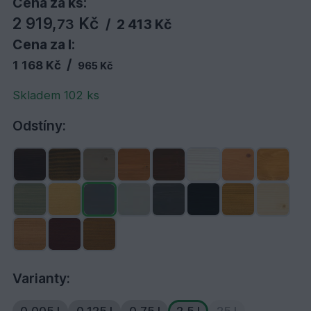
Cena za ks:
2 919,
Kč
73
/
2 413 Kč
Cena za l:
/
1 168 Kč
965 Kč
Skladem 102 ks
Odstíny:
Varianty: