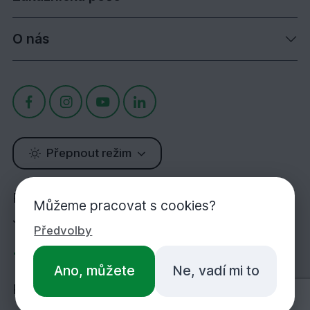
O nás
Přepnout režim
Potřebujete poradit?
Můžeme pracovat s cookies?
Jsme tu pro Vás!
Předvolby
+420 283 933 452
Ano, můžete
Ne, vadí mi to
PO-PÁ 7:00-16:30