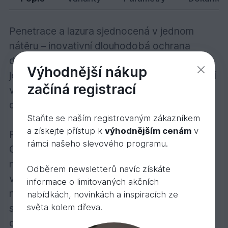
Penetrace a lazura sjednocená v jednom
nátěru – inovativní dlouhodobá ochrana
dřeva na bázi oleje! Ochranná olejová lazura
Výhodnější nákup
je transparentní, polomatná a určená k použití
začíná registrací
venku. Mikroporézní, trvanlivá ochrana pro
dřevo ve venkovních prostorách.
Staňte se naším registrovaným zákazníkem
a získejte přístup k
výhodnějším cenám
v
Popis výrobku:
rámci našeho slevového programu.
Ochranná olejová lazura je polomatný nátěr
na bázi přírodních olejů na veškeré dřevo ve
Odběrem newsletterů navíc získáte
vnějších prostorách. S otevřenými póry,
informace o limitovaných akčních
nechá dřevo dýchat, snižuje bobtnání a
nabídkách, novinkách a inspiracích ze
světa kolem dřeva.
sesýchání. Odpuzuje vodu, je mimořádně
odolný vůči povětrnosti a UV záření. Nátěr