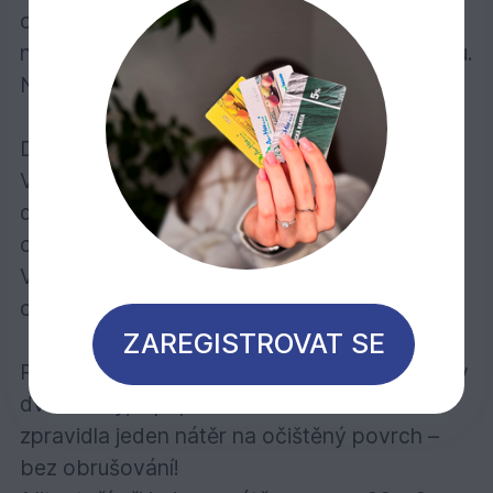
obsahuje účinné látky k preventivní ochraně
nátěru před napadením plísní, řasou a houbou.
Neodprýskává, nepraská a neodlupuje se.
Doporučuje se pro:
Veškeré dřevo ve vnějších prostorách:
dřevěné fasády, přístřešky pro auta, dveře,
okna, balkóny, ploty, pohledové zábrany atd.
Vybírat můžete z 18 standardních barevných
odstínů.
ZAREGISTROVAT SE
Počet nátěrů: U dřeva bez povrchové úpravy
dva nátěry, v případě renovace stačí
zpravidla jeden nátěr na očištěný povrch –
bez obrušování!