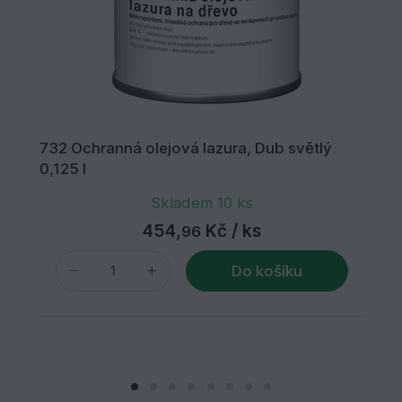
732 Ochranná olejová lazura, Dub světlý
0,125 l
Skladem 10 ks
454,
Kč
/ ks
96
Do košíku