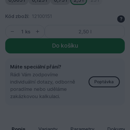
0,005 l
0,125 l
0,75 l
2,5 l
25 l
Kód zboží:
12100151
?
ks
Do košíku
Máte speciální přání?
Rádi Vám zodpovíme
individuální dotazy, odborně
Poptávka
poradíme nebo uděláme
zakázkovou kalkulaci.
905 Ochranná olejová lazura, Patina 2,5 l
2 919,
Kč
73
Popis
Varianty
Parametry
Dokumen