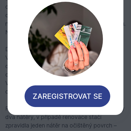
odolný vůči povětrnosti a UV záření. Nátěr
obsahuje účinné látky k preventivní ochraně
nátěru před napadením plísní, řasou a houbou.
Neodprýskává, nepraská a neodlupuje se.
Doporučuje se pro:
Veškeré dřevo ve vnějších prostorách:
dřevěné fasády, přístřešky pro auta, dveře,
okna, balkóny, ploty, pohledové zábrany atd.
Vybírat můžete z 18 standardních barevných
odstínů.
ZAREGISTROVAT SE
Počet nátěrů: U dřeva bez povrchové úpravy
dva nátěry, v případě renovace stačí
zpravidla jeden nátěr na očištěný povrch –