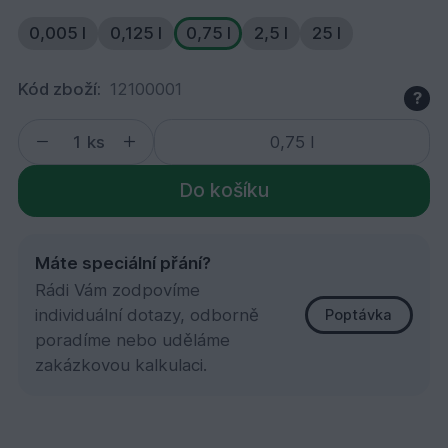
0,005 l
0,125 l
0,75 l
2,5 l
25 l
Kód zboží:
12100001
?
ks
Do košíku
Máte speciální přání?
Rádi Vám zodpovíme
individuální dotazy, odborně
Poptávka
poradíme nebo uděláme
zakázkovou kalkulaci.
700 Ochranná olejová lazura, Borovice 0,75 l