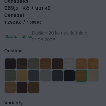
Cena za ks:
969,
Kč
21
/
801 Kč
Cena za l:
/
1 292 Kč
1 068 Kč
Dalších 20 ks naskladníme
Skladem 50 ks
21.08.2026
Odstíny:
Varianty: