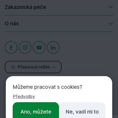
Zákaznická péče
O nás
Přepnout režim
Potřebujete poradit?
Můžeme pracovat s cookies?
Jsme tu pro Vás!
Předvolby
+420 283 933 452
Ano, můžete
Ne, vadí mi to