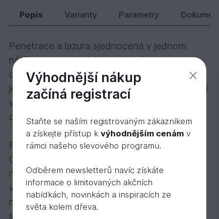
969,
Kč
21
Popis
Varianty
Parametry
Dokumen
Penetrace a lazura sjednocená v jednom
nátěru – inovativní dlouhodobá ochrana
dřeva na bázi oleje! Ochranná olejová lazura
Výhodnější nákup
je transparentní, polomatná a určená k použití
začíná registrací
venku. Mikroporézní, trvanlivá ochrana pro
dřevo ve venkovních prostorách.
Staňte se naším registrovaným zákazníkem
a získejte přístup k
výhodnějším cenám
v
Popis výrobku:
rámci našeho slevového programu.
Ochranná olejová lazura je polomatný nátěr
Odběrem newsletterů navíc získáte
na bázi přírodních olejů na veškeré dřevo ve
informace o limitovaných akčních
vnějších prostorách. S otevřenými póry,
nabídkách, novinkách a inspiracích ze
nechá dřevo dýchat, snižuje bobtnání a
světa kolem dřeva.
sesýchání. Odpuzuje vodu, je mimořádně