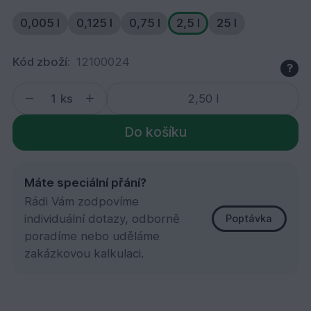
0,005 l
0,125 l
0,75 l
2,5 l
25 l
Kód zboží:
12100024
?
ks
Do košíku
Máte speciální přání?
Rádi Vám zodpovíme
individuální dotazy, odborně
Poptávka
poradíme nebo uděláme
zakázkovou kalkulaci.
900 Ochranná olejová lazura, Bílá 2,5 l