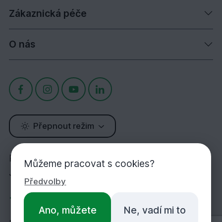
Zákaznická péče
O nás
Přepnout režim
Potřebujete poradit?
Můžeme pracovat s cookies?
Jsme tu pro Vás!
Předvolby
+420 283 933 452
Ano, můžete
Ne, vadí mi to