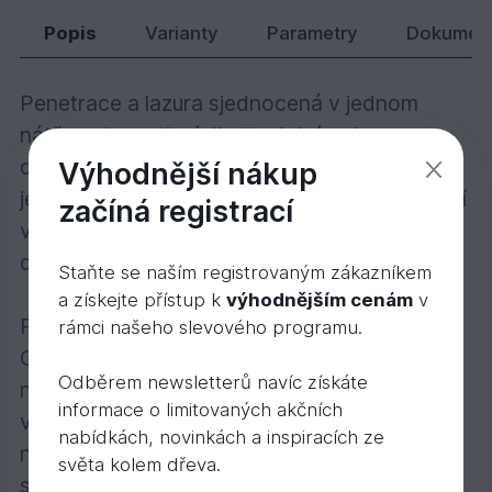
2 919,
Kč
73
Popis
Varianty
Parametry
Dokumen
Penetrace a lazura sjednocená v jednom
nátěru – inovativní dlouhodobá ochrana
dřeva na bázi oleje! Ochranná olejová lazura
Výhodnější nákup
je transparentní, polomatná a určená k použití
začíná registrací
venku. Mikroporézní, trvanlivá ochrana pro
dřevo ve venkovních prostorách.
Staňte se naším registrovaným zákazníkem
a získejte přístup k
výhodnějším cenám
v
Popis výrobku:
rámci našeho slevového programu.
Ochranná olejová lazura je polomatný nátěr
Odběrem newsletterů navíc získáte
na bázi přírodních olejů na veškeré dřevo ve
informace o limitovaných akčních
vnějších prostorách. S otevřenými póry,
nabídkách, novinkách a inspiracích ze
nechá dřevo dýchat, snižuje bobtnání a
světa kolem dřeva.
sesýchání. Odpuzuje vodu, je mimořádně