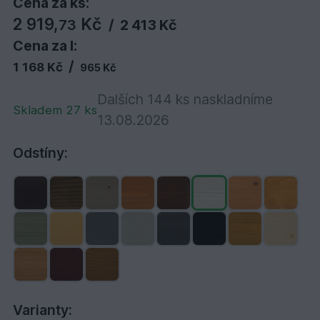
Cena za ks:
2 919,
Kč
73
/
2 413 Kč
Cena za l:
/
1 168 Kč
965 Kč
Dalších 144 ks naskladníme
Skladem 27 ks
13.08.2026
Odstíny:
Varianty: