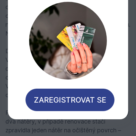
odolný vůči povětrnosti a UV záření. Nátěr
obsahuje účinné látky k preventivní ochraně
nátěru před napadením plísní, řasou a houbou.
Neodprýskává, nepraská a neodlupuje se.
Doporučuje se pro:
Veškeré dřevo ve vnějších prostorách:
dřevěné fasády, přístřešky pro auta, dveře,
okna, balkóny, ploty, pohledové zábrany atd.
Vybírat můžete z 18 standardních barevných
odstínů.
ZAREGISTROVAT SE
Počet nátěrů: U dřeva bez povrchové úpravy
dva nátěry, v případě renovace stačí
zpravidla jeden nátěr na očištěný povrch –