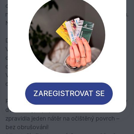
obsahuje účinné látky k preventivní ochraně
nátěru před napadením plísní, řasou a houbou.
Neodprýskává, nepraská a neodlupuje se.
Doporučuje se pro:
Veškeré dřevo ve vnějších prostorách:
dřevěné fasády, přístřešky pro auta, dveře,
okna, balkóny, ploty, pohledové zábrany atd.
Vybírat můžete z 18 standardních barevných
odstínů.
ZAREGISTROVAT SE
Počet nátěrů: U dřeva bez povrchové úpravy
dva nátěry, v případě renovace stačí
zpravidla jeden nátěr na očištěný povrch –
bez obrušování!