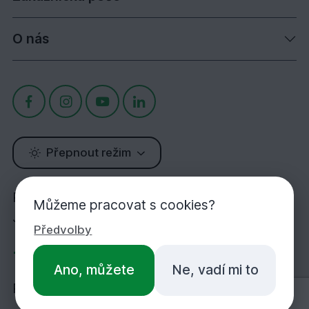
O nás
Přepnout režim
Potřebujete poradit?
Můžeme pracovat s cookies?
Jsme tu pro Vás!
Předvolby
+420 283 933 452
Ano, můžete
Ne, vadí mi to
PO-PÁ 7:00-16:30