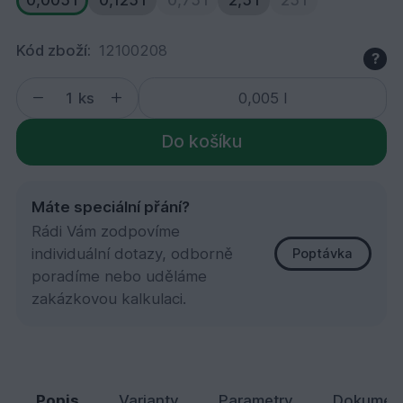
0,005 l
0,125 l
0,75 l
2,5 l
25 l
Kód zboží:
12100208
?
ks
Do košíku
Máte speciální přání?
Rádi Vám zodpovíme
individuální dotazy, odborně
Poptávka
poradíme nebo uděláme
zakázkovou kalkulaci.
727 Ochranná olejová lazura, Palisandr 0,005 l
32,
Kč
67
Popis
Varianty
Parametry
Dokumen