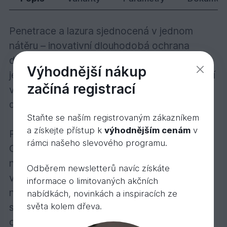
Penetrace a lazura sjednocená v jednom
nátěru – inovativní dlouhodobá ochrana
dřeva na bázi oleje! Ochranná olejová lazura
Výhodnější nákup
je transparentní, polomatná a určená k použití
začíná registrací
venku. Mikroporézní, trvanlivá ochrana pro
dřevo ve venkovních prostorách.
Staňte se naším registrovaným zákazníkem
a získejte přístup k
výhodnějším cenám
v
Popis výrobku:
rámci našeho slevového programu.
Ochranná olejová lazura je polomatný nátěr
na bázi přírodních olejů na veškeré dřevo ve
Odběrem newsletterů navíc získáte
vnějších prostorách. S otevřenými póry,
informace o limitovaných akčních
nechá dřevo dýchat, snižuje bobtnání a
nabídkách, novinkách a inspiracích ze
světa kolem dřeva.
sesýchání. Odpuzuje vodu, je mimořádně
odolný vůči povětrnosti a UV záření. Nátěr