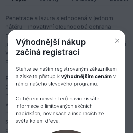
Penetrace a lazura sjednocená v jednom
nátěru – inovativní dlouhodobá ochrana
dřeva na bázi oleje! Ochranná olejová lazura
Výhodnější nákup
je transparentní, polomatná a určená k použití
začíná registrací
venku. Mikroporézní, trvanlivá ochrana pro
dřevo ve venkovních prostorách.
Staňte se naším registrovaným zákazníkem
a získejte přístup k
výhodnějším cenám
v
Popis výrobku:
rámci našeho slevového programu.
Ochranná olejová lazura je polomatný nátěr
na bázi přírodních olejů na veškeré dřevo ve
Odběrem newsletterů navíc získáte
vnějších prostorách. S otevřenými póry,
informace o limitovaných akčních
nechá dřevo dýchat, snižuje bobtnání a
nabídkách, novinkách a inspiracích ze
světa kolem dřeva.
sesýchání. Odpuzuje vodu, je mimořádně
odolný vůči povětrnosti a UV záření. Nátěr