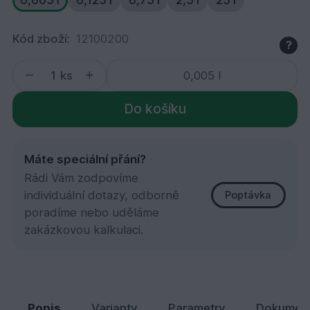
0,005 l
0,125 l
0,75 l
2,5 l
25 l
Kód zboží:
12100200
?
ks
Do košíku
Máte speciální přání?
Rádi Vám zodpovíme
individuální dotazy, odborně
Poptávka
poradíme nebo uděláme
zakázkovou kalkulaci.
700 Ochranná olejová lazura, Borovice 0,005 l
32,
Kč
67
Popis
Varianty
Parametry
Dokumen