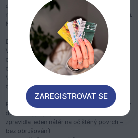
obsahuje účinné látky k preventivní ochraně
nátěru před napadením plísní, řasou a houbou.
Neodprýskává, nepraská a neodlupuje se.
Doporučuje se pro:
Veškeré dřevo ve vnějších prostorách:
dřevěné fasády, přístřešky pro auta, dveře,
okna, balkóny, ploty, pohledové zábrany atd.
Vybírat můžete z 18 standardních barevných
odstínů.
ZAREGISTROVAT SE
Počet nátěrů: U dřeva bez povrchové úpravy
dva nátěry, v případě renovace stačí
zpravidla jeden nátěr na očištěný povrch –
bez obrušování!