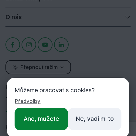
O nás
Přepnout režim
Potřebujete poradit?
Můžeme pracovat s cookies?
Jsme tu pro Vás!
Předvolby
+420 283 933 452
Ano, můžete
Ne, vadí mi to
PO-PÁ 7:00-16:30