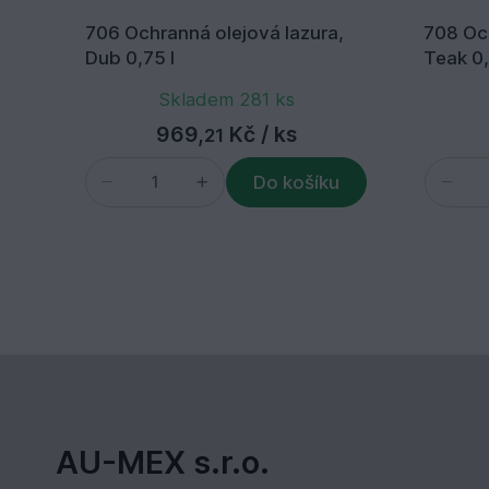
706 Ochranná olejová lazura,
708 Och
Dub 0,75 l
Teak 0,
Skladem 281 ks
969,
Kč
/ ks
21
Do košíku
AU-MEX s.r.o.