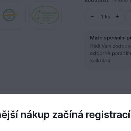
Kód zboží:
1210001
ks
Máte speciální p
Rádi Vám zodpovím
odborně poradím
kalkulaci.
umenty
Videa
jší nákup začíná registrací
ru – inovativní dlouhodobá ochrana dřeva na bázi 