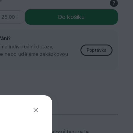
9
?
Do košíku
řání?
e individuální dotazy,
Poptávka
e nebo uděláme zakázkovou
oleje! Ochranná olejová lazura je