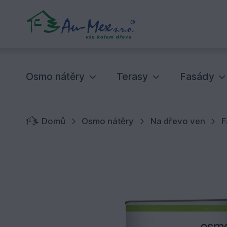
Osmo nátěry
Terasy
Fasády
Domů
Osmo nátěry
Na dřevo ven
F