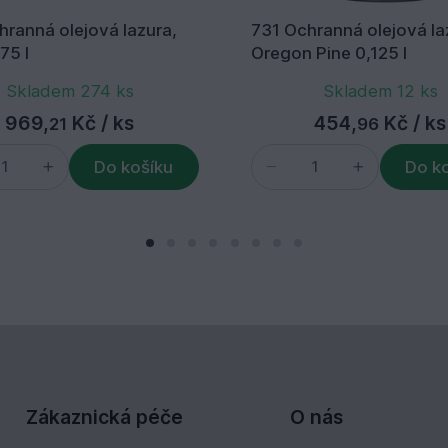
ranná olejová lazura,
731 Ochranná olejová la
75 l
Oregon Pine 0,125 l
Skladem 274 ks
Skladem 12 ks
969,
Kč
/ ks
454,
Kč
/ ks
21
96
Do košíku
Do k
Zákaznická péče
O nás