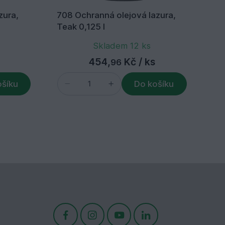
zura,
708 Ochranná olejová lazura,
70
Teak 0,125 l
Oř
Skladem 12 ks
454,
Kč
/ ks
96
ošíku
Do košíku