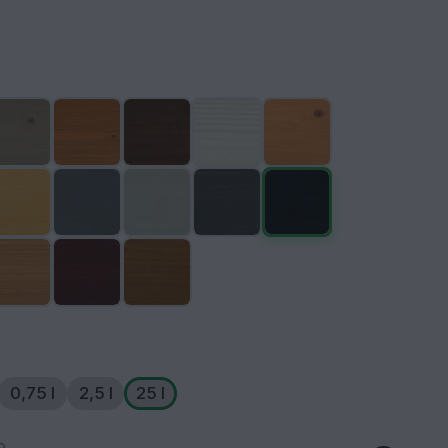
0,75 l
2,5 l
25 l