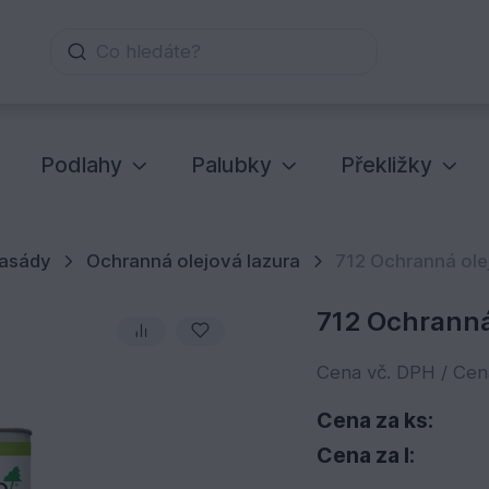
Co hledáte?
Podlahy
Palubky
Překližky
asády
Ochranná olejová lazura
712 Ochranná olej
712 Ochranná 
Cena vč. DPH / Ce
Cena za ks:
Cena za l: