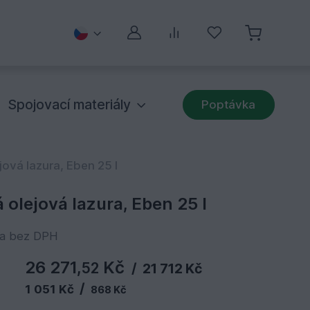
Můj účet
Porovnávání
Oblíbené
Spojovací materiály
Poptávka
ová lazura, Eben 25 l
olejová lazura, Eben 25 l
na bez DPH
26 271,
Kč
52
/
21 712 Kč
/
1 051 Kč
868 Kč