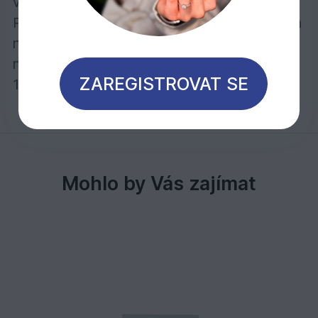
vlhko a rovněž je odolný vůči skvrnám.
Počet nátěrů: Pro transparentní povrch jeden
nátěr, pro intenzivně zbarvený povrch
naneste dva nátěry.
ZAREGISTROVAT SE
1 litr stačí při jednom nátěru na cca 24 m2
Mohlo by Vás zajímat