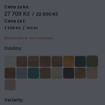
Cena za ks:
27 709 Kč
/
22 900 Kč
Cena za l:
/
1 108 Kč
916 Kč
Momentálně není skladem
Odstíny:
Varianty: