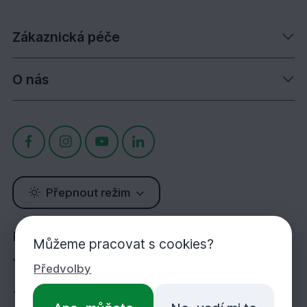
Zákaznická péče
O nás
Přepnout režim
Potřebujete poradit?
Můžeme pracovat s cookies?
Jsme tu pro Vás!
Předvolby
+420 283 933 452