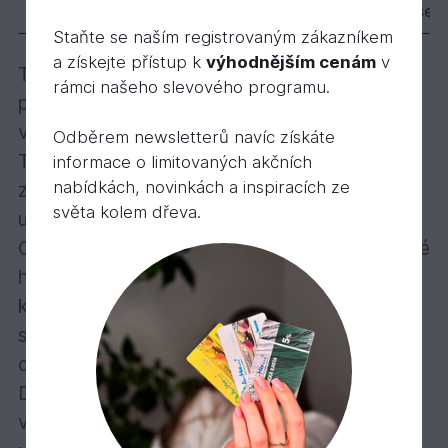
Popis
Varianty
Parametry
Příslušen
Staňte se naším registrovaným zákazníkem
a získejte přístup k
výhodnějším cenám
v
Transparentní a intenzivně zbarvené
rámci našeho slevového programu.
provedení – všestranný talent pro dřevo ve
vnitřních prostorách!
Odběrem newsletterů navíc získáte
Transparentně zbarvený nebo intenzivně
informace o limitovaných akčních
nabídkách, novinkách a inspiracích ze
zbarvený, polomatný nebo matný, k použití
světa kolem dřeva.
uvnitř
Obzvláště se doporučuje na nábytek a dětské
hračky, podlahy (U podlah se doporučuje
konečný nátěr Tvrdým voskovým olejem),
stěny, stropy, dveře, lišty, trámy a lepené
dřevo.
Dekorační vosk vytvoří povrch odpuzující
vodu a nečistoty – je odolný při stírání na