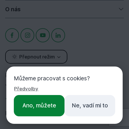
O nás
Přepnout režim
Potřebujete poradit?
Můžeme pracovat s cookies?
Jsme tu pro Vás!
Předvolby
+420 283 933 452
Ano, můžete
Ne, vadí mi to
PO-PÁ 7:00-16:30