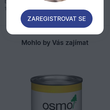
bez obrušování!
1 litr stačí při jednom nátěru na cca 24 m2
ZAREGISTROVAT SE
Mohlo by Vás zajímat