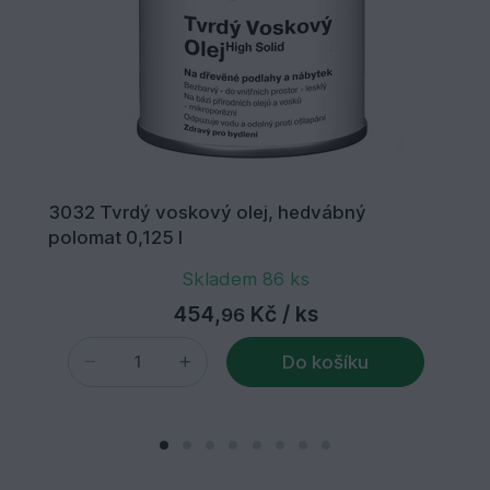
3032 Tvrdý voskový olej, hedvábný
polomat 0,125 l
Skladem 86 ks
454,
Kč
/ ks
96
Do košíku