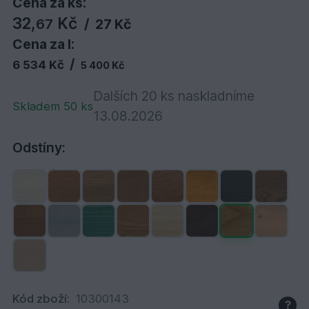
Cena za ks:
32,
Kč
67
/
27 Kč
Cena za l:
/
6 534 Kč
5 400 Kč
Dalších 20 ks naskladníme
Skladem 50 ks
13.08.2026
Odstíny:
Kód zboží:
10300143
?