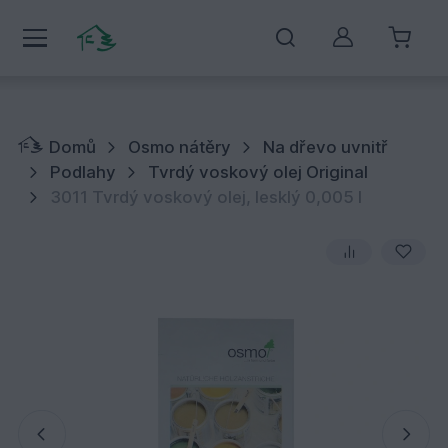
Můj účet
Domů
Osmo nátěry
Na dřevo uvnitř
Podlahy
Tvrdý voskový olej Original
3011 Tvrdý voskový olej, lesklý 0,005 l