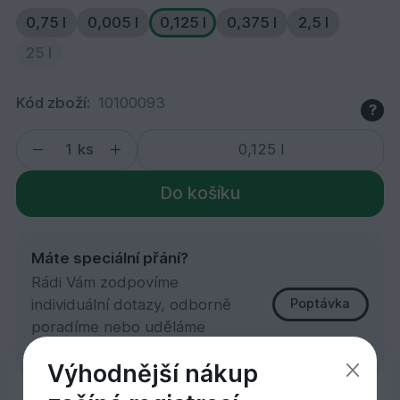
0,75 l
0,005 l
0,125 l
0,375 l
2,5 l
25 l
Kód zboží:
10100093
?
ks
Do košíku
Máte speciální přání?
Rádi Vám zodpovíme
individuální dotazy, odborně
Poptávka
poradíme nebo uděláme
zakázkovou kalkulaci.
Výhodnější nákup