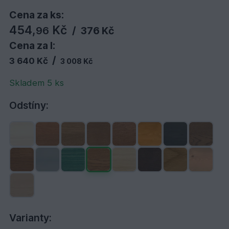
Cena za ks:
454,
Kč
96
/
376 Kč
Cena za l:
/
3 640 Kč
3 008 Kč
Skladem 5 ks
Odstíny:
Varianty: