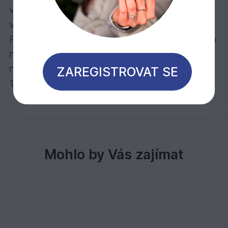
vodu a nečistoty – je odolný při stírání na
vlhko a rovněž je odolný vůči skvrnám.
Počet nátěrů: Pro transparentní povrch jeden
nátěr, pro intenzivně zbarvený povrch
naneste dva nátěry.
ZAREGISTROVAT SE
1 litr stačí při jednom nátěru na cca 24 m2
Mohlo by Vás zajímat