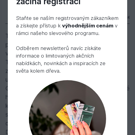
začíná registrací
3123 Dekorační vosk transparentní zlatý javor 0
454,
Kč
96
Popis
Varianty
Parametry
Příslušen
Staňte se naším registrovaným zákazníkem
a získejte přístup k
výhodnějším cenám
v
rámci našeho slevového programu.
Transparentní a intenzivně zbarvené
provedení – všestranný talent pro dřevo ve
Odběrem newsletterů navíc získáte
vnitřních prostorách!
informace o limitovaných akčních
Transparentně zbarvený nebo intenzivně
nabídkách, novinkách a inspiracích ze
zbarvený, polomatný nebo matný, k použití
světa kolem dřeva.
uvnitř
Obzvláště se doporučuje na nábytek a dětské
hračky, podlahy (U podlah se doporučuje
konečný nátěr Tvrdým voskovým olejem),
stěny, stropy, dveře, lišty, trámy a lepené
dřevo.
Dekorační vosk vytvoří povrch odpuzující