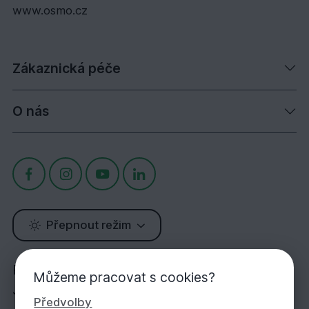
www.osmo.cz
Zákaznická péče
O nás
Přepnout režim
Potřebujete poradit?
Můžeme pracovat s cookies?
Jsme tu pro Vás!
Předvolby