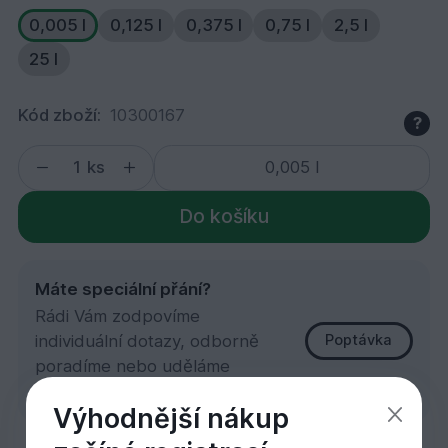
0,005 l
0,125 l
0,375 l
0,75 l
2,5 l
25 l
Kód zboží:
10300167
?
ks
Do košíku
Máte speciální přání?
Rádi Vám zodpovíme
individuální dotazy, odborně
Poptávka
poradíme nebo uděláme
zakázkovou kalkulaci.
Výhodnější nákup