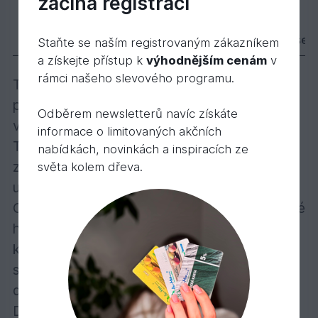
začíná registrací
3101 Dekorační vosk transparentní bezbarvý 0,
32,
Kč
67
Popis
Varianty
Parametry
Příslušen
Staňte se naším registrovaným zákazníkem
a získejte přístup k
výhodnějším cenám
v
rámci našeho slevového programu.
Transparentní a intenzivně zbarvené
provedení – všestranný talent pro dřevo ve
Odběrem newsletterů navíc získáte
vnitřních prostorách!
informace o limitovaných akčních
Transparentně zbarvený nebo intenzivně
nabídkách, novinkách a inspiracích ze
zbarvený, polomatný nebo matný, k použití
světa kolem dřeva.
uvnitř
Obzvláště se doporučuje na nábytek a dětské
hračky, podlahy (U podlah se doporučuje
konečný nátěr Tvrdým voskovým olejem),
stěny, stropy, dveře, lišty, trámy a lepené
dřevo.
Dekorační vosk vytvoří povrch odpuzující