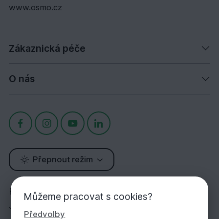
www.osmo.cz
Zákaznická péče
O nás
Přepnout režim
Potřebujete poradit?
Můžeme pracovat s cookies?
Jsme tu pro Vás!
Předvolby