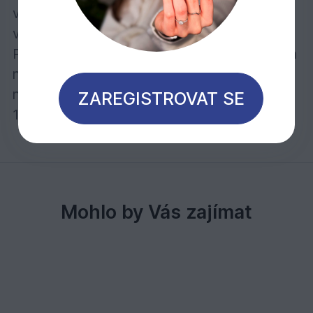
vodu a nečistoty – je odolný při stírání na
vlhko a rovněž je odolný vůči skvrnám.
Počet nátěrů: Pro transparentní povrch jeden
nátěr, pro intenzivně zbarvený povrch
naneste dva nátěry.
ZAREGISTROVAT SE
1 litr stačí při jednom nátěru na cca 24 m2
Mohlo by Vás zajímat