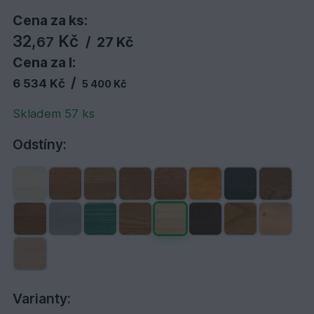
Cena za ks:
32,
Kč
67
/
27 Kč
Cena za l:
/
6 534 Kč
5 400 Kč
Skladem 57 ks
Odstíny:
Varianty: