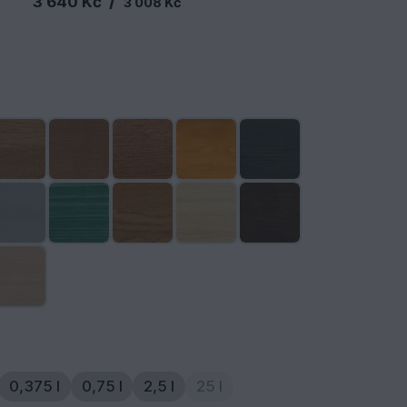
/
3 640 Kč
3 008 Kč
0,375 l
0,75 l
2,5 l
25 l