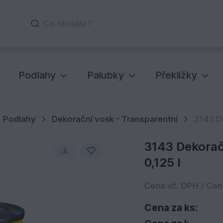
Co hledáte?
Podlahy
Palubky
Překližky
Podlahy
Dekorační vosk - Transparentní
3143 De
3143 Dekorač
0,125 l
Cena vč. DPH / Ce
Cena za ks: