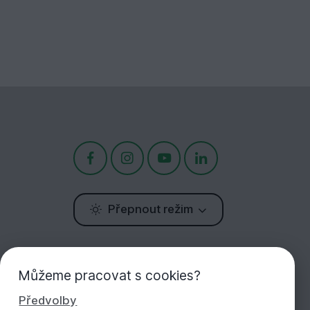
Přepnout režim
Potřebujete poradit?
Jsme tu pro Vás!
Můžeme pracovat s cookies?
Předvolby
+420 283 933 452