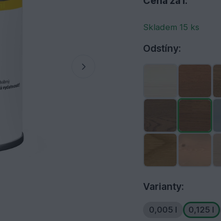
Cena za l:
Skladem 15 ks
Odstíny:
Varianty:
0,005 l
0,125 l