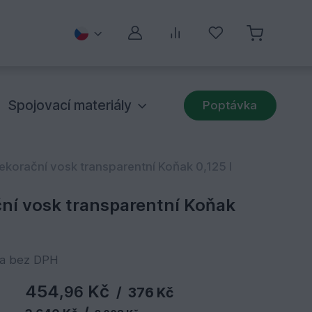
Můj účet
Porovnávání
Oblíbené
Spojovací materiály
Poptávka
korační vosk transparentní Koňak 0,125 l
ní vosk transparentní Koňak
na bez DPH
454,
Kč
96
/
376 Kč