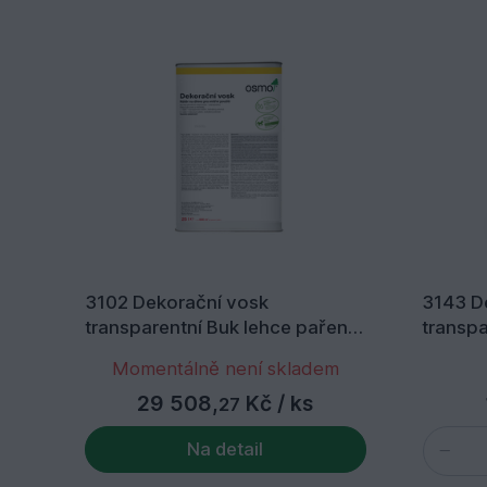
3102 Dekorační vosk
3143 D
transparentní Buk lehce pařený
transpa
25 l
Momentálně není skladem
29 508,
Kč
/ ks
27
Na detail