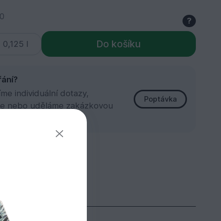
0
?
Do košíku
řání?
e individuální dotazy,
Poptávka
e nebo uděláme zakázkovou