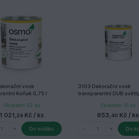
ekorační vosk
3103 Dekorační vosk
rentní Koňak 0,75 l
transparentní DUB světl
l
Skladem 52 ks
Skladem 10 ks
1 021,
Kč
/ ks
653,
Kč
/ ks
24
40
Do košíku
Do k