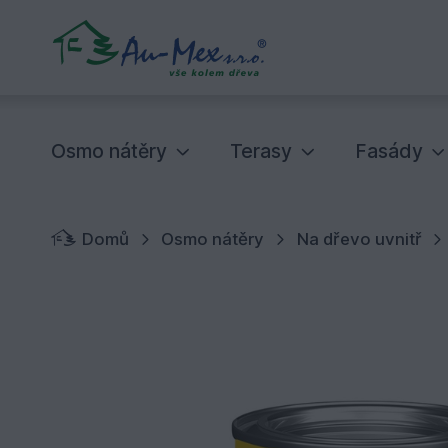
Osmo nátěry
Terasy
Fasády
Domů
Osmo nátěry
Na dřevo uvnitř