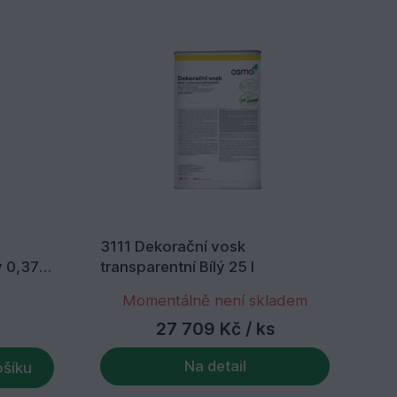
3111 Dekorační vosk
31
ý 0,375
transparentní Bílý 25 l
tra
Momentálně není skladem
27 709 Kč
/ ks
Na detail
ošíku