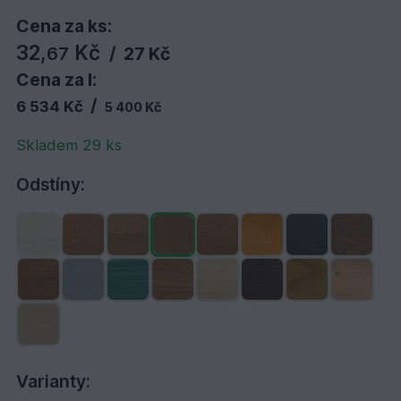
Cena za ks:
32,
Kč
67
/
27 Kč
Cena za l:
/
6 534 Kč
5 400 Kč
Skladem 29 ks
Odstíny:
Varianty: