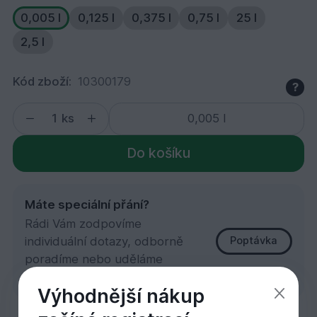
0,005 l
0,125 l
0,375 l
0,75 l
25 l
2,5 l
Kód zboží:
10300179
?
ks
Do košíku
Máte speciální přání?
Rádi Vám zodpovíme
individuální dotazy, odborně
Poptávka
poradíme nebo uděláme
zakázkovou kalkulaci.
Výhodnější nákup