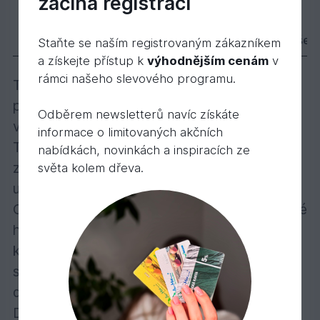
začíná registrací
3166 Dekorační vosk transparentní Ořech 0,00
32,
Kč
67
Popis
Varianty
Parametry
Příslušen
Staňte se naším registrovaným zákazníkem
a získejte přístup k
výhodnějším cenám
v
rámci našeho slevového programu.
Transparentní a intenzivně zbarvené
provedení – všestranný talent pro dřevo ve
Odběrem newsletterů navíc získáte
vnitřních prostorách!
informace o limitovaných akčních
Transparentně zbarvený nebo intenzivně
nabídkách, novinkách a inspiracích ze
zbarvený, polomatný nebo matný, k použití
světa kolem dřeva.
uvnitř
Obzvláště se doporučuje na nábytek a dětské
hračky, podlahy (U podlah se doporučuje
konečný nátěr Tvrdým voskovým olejem),
stěny, stropy, dveře, lišty, trámy a lepené
dřevo.
Dekorační vosk vytvoří povrch odpuzující