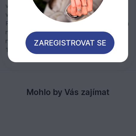
vodu a nečistoty – je odolný při stírání na
vlhko a rovněž je odolný vůči skvrnám.
Počet nátěrů: Pro transparentní povrch jeden
nátěr, pro intenzivně zbarvený povrch
naneste dva nátěry.
ZAREGISTROVAT SE
1 litr stačí při jednom nátěru na cca 24 m2
Mohlo by Vás zajímat