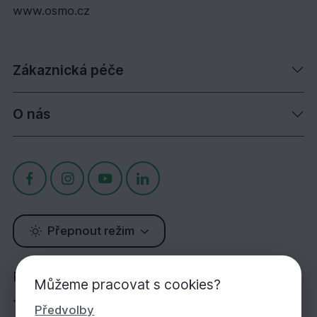
www.osmo.cz
Zákaznická péče
O nás
Přepnout režim
Potřebujete poradit?
Můžeme pracovat s cookies?
Jsme tu pro Vás!
Předvolby