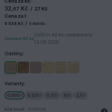
Cena za ks:
32,
Kč
67
/
27 Kč
Cena za l:
/
6 534 Kč
5 400 Kč
Dalších 40 ks naskladníme
Skladem 80 ks
13.08.2026
Odstíny:
Varianty:
0,005 l
0,125 l
0,75 l
10 l
2,5 l
Kód zboží:
10300158
?