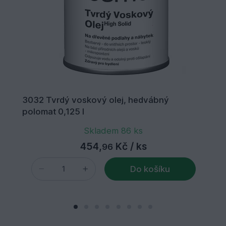
3032 Tvrdý voskový olej, hedvábný
polomat 0,125 l
Skladem 86 ks
454,
Kč
/ ks
96
Do košíku