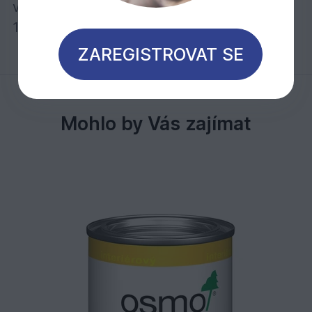
voskových olejů.
1 litr stačí při jednom nátěru na cca 30 m2
ZAREGISTROVAT SE
Mohlo by Vás zajímat