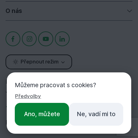
O nás
Přepnout režim
Potřebujete poradit?
Můžeme pracovat s cookies?
Jsme tu pro Vás!
Předvolby
+420 283 933 452
Ano, můžete
Ne, vadí mi to
PO-PÁ 7:00-16:30