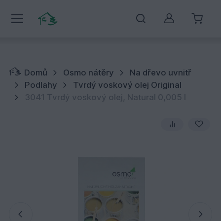
Můj účet
Domů
Osmo nátěry
Na dřevo uvnitř
Podlahy
Tvrdý voskový olej Original
3041 Tvrdý voskový olej, Natural 0,005 l