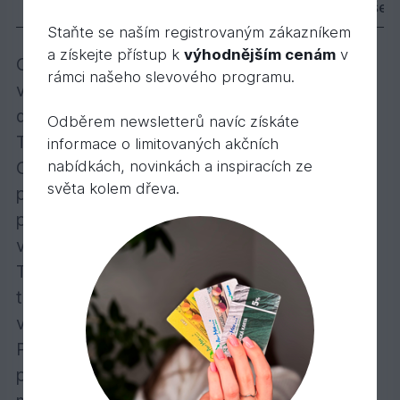
Popis
Varianty
Parametry
Příslušen
Staňte se naším registrovaným zákazníkem
a získejte přístup k
výhodnějším cenám
v
Osvědčený Tvrdý voskový olej v barevných
rámci našeho slevového programu.
variantách – pro individuálně barevné
dřevěné podlahy!
Odběrem newsletterů navíc získáte
Transparentní, polomatný, k použití uvnitř
informace o limitovaných akčních
Obzvláště se doporučuje pro masivní
nabídkách, novinkách a inspiracích ze
světa kolem dřeva.
podlahové palubky, selská prkna, parketové
podlahy, OSB a korkové podlahy; také
vhodný na plochy nábytku a lepené dřevo.
Tvrdý voskový olej Barevný vytvoří barevně
transparentní zbarvení povrchu dřeva ve
vybraném odstínu .
Počet nátěrů: U dřeva na nábytek bez
povrchové úpravy max. 2 nátěry. Podlahy