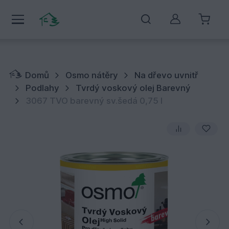
Můj účet
Domů
Osmo nátěry
Na dřevo uvnitř
Podlahy
Tvrdý voskový olej Barevný
3067 TVO barevný sv.šedá 0,75 l