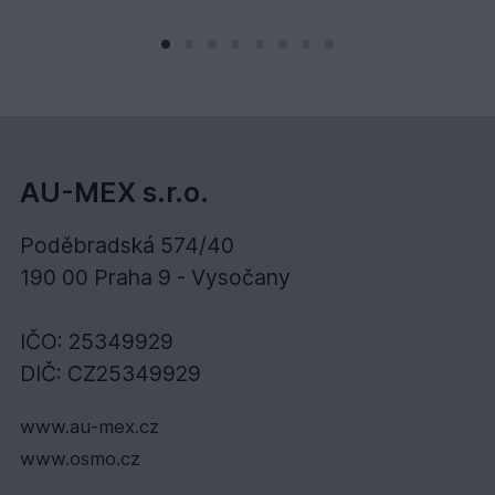
AU-MEX s.r.o.
Poděbradská 574/40
190 00 Praha 9 - Vysočany
IČO: 25349929
DIČ: CZ25349929
www.au-mex.cz
www.osmo.cz