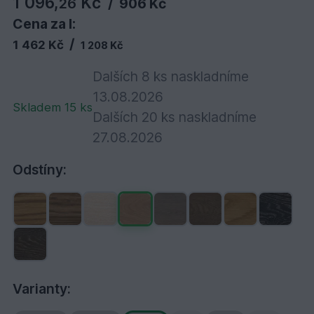
1 096,
Kč
26
/
906 Kč
Cena za l:
/
1 462 Kč
1 208 Kč
Dalších 8 ks naskladníme
13.08.2026
Skladem 15 ks
Dalších 20 ks naskladníme
27.08.2026
Odstíny:
Varianty: