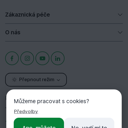
Zákaznická péče
O nás
Přepnout režim
Potřebujete poradit?
Můžeme pracovat s cookies?
Jsme tu pro Vás!
Předvolby
+420 283 933 452