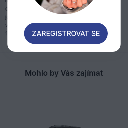
maximálně 1x úprava Tvrdým voskovým
olejem Barevným. 2.nátěr je třeba provést
jedním z bezbarvých Osmo Tvrdých
voskových olejů.
ZAREGISTROVAT SE
1 litr stačí při jednom nátěru na cca 30 m2
Mohlo by Vás zajímat