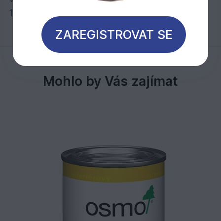
1 litr stačí při jednom nátěru na cca 30 m2
ZAREGISTROVAT SE
Mohlo by Vás zajímat