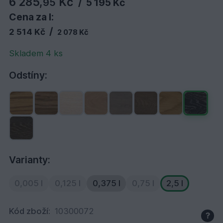
6 285,
Kč
95
/
5 195 Kč
Cena za l:
/
2 514 Kč
2 078 Kč
Skladem 4 ks
Odstíny:
Varianty:
0,005 l
0,125 l
0,375 l
0,75 l
2,5 l
Kód zboží:
10300072
?