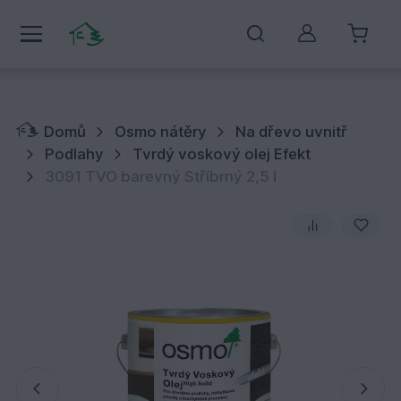
Můj účet
Domů
Osmo nátěry
Na dřevo uvnitř
Podlahy
Tvrdý voskový olej Efekt
3091 TVO barevný Stříbrný 2,5 l