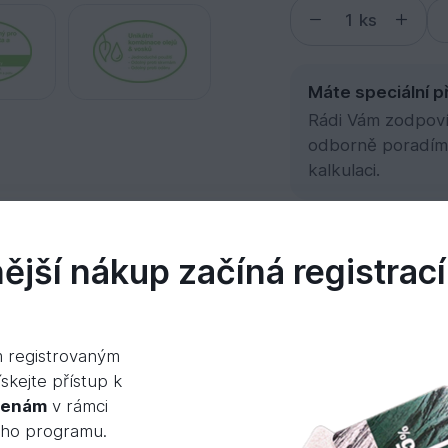
ks
Máte speciální p
Rádi Vám zodpovím
odborně poradím
kalkulaci.
jší nákup začíná registrací
slušenství
Dokumenty
Videa
m registrovaným
skejte přístup k
variantách – pro individuálně barevné dřevěné po
cenám
v rámci
ého programu.