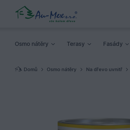
Osmo nátěry
Terasy
Fasády
Domů
Osmo nátěry
Na dřevo uvnitř