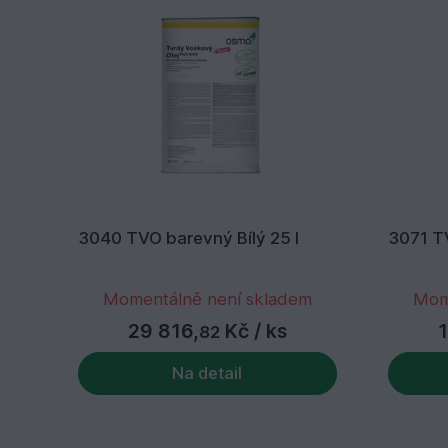
3040 TVO barevný Bílý 25 l
3071 T
Momentálně není skladem
Mom
29 816,
Kč
/ ks
1
82
Na detail