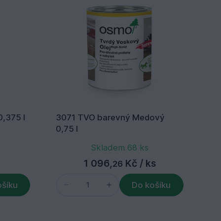
lý 0,375 l
3071 TVO barevný Medový
30
0,75 l
Skladem 68 ks
1 096,
Kč
/ ks
26
ošíku
Do košíku