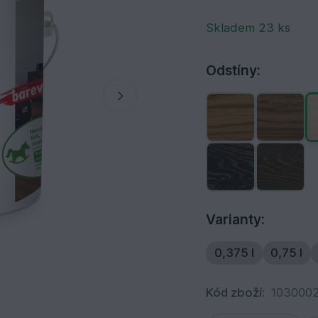
Skladem 23 ks
Odstíny:
Varianty:
0,375 l
0,75 l
Kód zboží:
103000