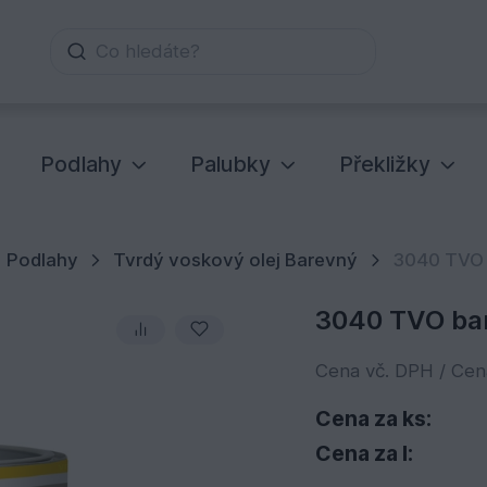
Co hledáte?
Podlahy
Palubky
Překližky
Podlahy
Tvrdý voskový olej Barevný
3040 TVO b
3040 TVO bare
Cena vč. DPH / Ce
Cena za ks:
Cena za l: