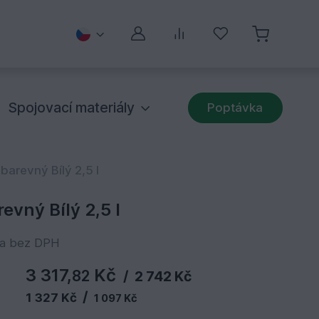
Můj účet
Porovnávání
Oblíbené
Spojovací materiály
Poptávka
arevný Bílý 2,5 l
vný Bílý 2,5 l
na bez DPH
3 317,
Kč
82
/
2 742 Kč
/
1 327 Kč
1 097 Kč