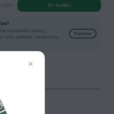
Do košíku
řání?
e individuální dotazy,
Poptávka
e nebo uděláme zakázkovou
dlahy!