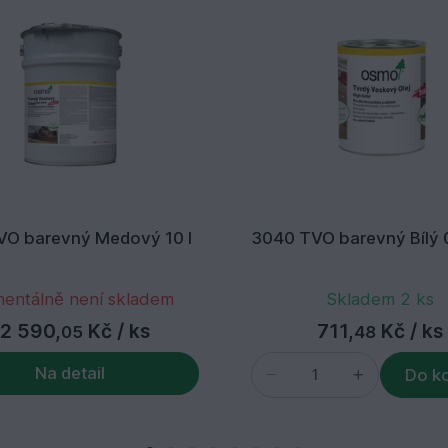
VO barevný Medový 10 l
3040 TVO barevný Bí
entálně není skladem
Skladem 2 ks
2 590,
Kč
/ ks
711,
Kč
/ ks
05
48
Na detail
Do k