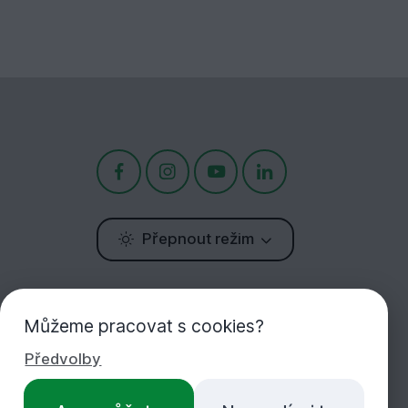
Přepnout režim
Potřebujete poradit?
Jsme tu pro Vás!
Můžeme pracovat s cookies?
Předvolby
+420 283 933 452