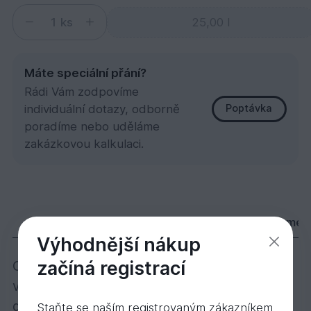
ks
Máte speciální přání?
Rádi Vám zodpovíme
individuální dotazy, odborně
Poptávka
poradíme nebo uděláme
zakázkovou kalkulaci.
3074 TVO barevný Grafit 25 l
29 816,
Kč
82
Popis
Varianty
Parametry
Dokumen
Výhodnější nákup
začíná registrací
Osvědčený Tvrdý voskový olej v barevných
variantách – pro individuálně barevné
dřevěné podlahy!
Staňte se naším registrovaným zákazníkem