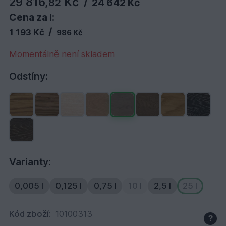
29 816,
Kč
82
/
24 642 Kč
Cena za l:
/
1 193 Kč
986 Kč
Momentálně není skladem
Odstíny:
Varianty:
0,005 l
0,125 l
0,75 l
10 l
2,5 l
25 l
Kód zboží:
10100313
?