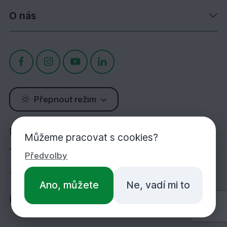
O nás
Přepnout režim
Potřebujete poradit?
Můžeme pracovat s cookies?
Jsme tu pro Vás!
Předvolby
+420 283 933 452
Ano, můžete
Ne, vadí mi to
PO-PÁ 7:00-16:30