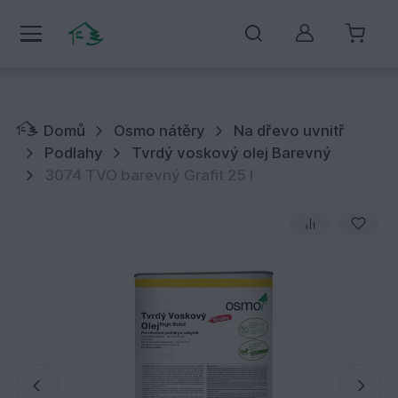
Můj účet
Domů
Osmo nátěry
Na dřevo uvnitř
Podlahy
Tvrdý voskový olej Barevný
3074 TVO barevný Grafit 25 l