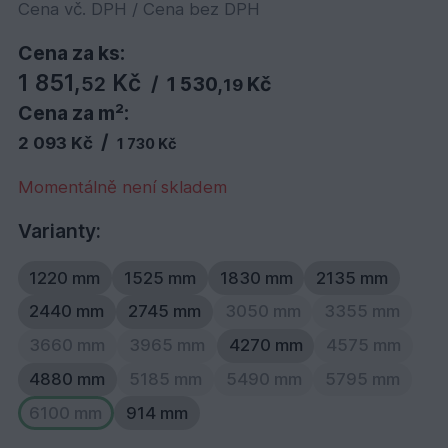
Cena vč. DPH / Cena bez DPH
Cena za ks:
1 851,
Kč
52
/
1 530,
Kč
19
Cena za m²:
/
2 093 Kč
1 730 Kč
Momentálně není skladem
Varianty:
1220 mm
1525 mm
1830 mm
2135 mm
2440 mm
2745 mm
3050 mm
3355 mm
3660 mm
3965 mm
4270 mm
4575 mm
4880 mm
5185 mm
5490 mm
5795 mm
6100 mm
914 mm