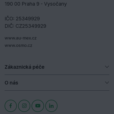
190 00 Praha 9 - Vysočany
IČO: 25349929
DIČ: CZ25349929
www.au-mex.cz
www.osmo.cz
Zákaznická péče
O nás