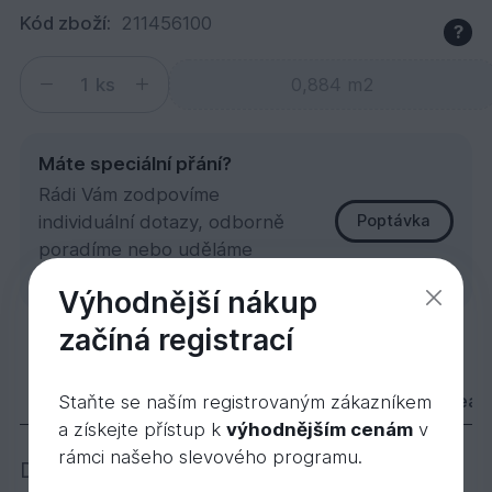
Kód zboží:
211456100
?
ks
Máte speciální přání?
Rádi Vám zodpovíme
individuální dotazy, odborně
Poptávka
poradíme nebo uděláme
zakázkovou kalkulaci.
Výhodnější nákup
začíná registrací
Garapa hl/hl 21x145x6100
1 851,
Kč
52
Popis
Varianty
Příslušenství
Videa
Staňte se naším registrovaným zákazníkem
a získejte přístup k
výhodnějším cenám
v
rámci našeho slevového programu.
Dřevo Garapa je světle žlutohnědé dřevo,