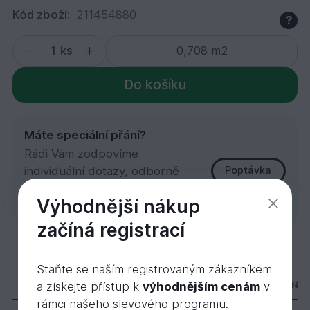
Kód zboží:
211454880
?
ks
Do košíku
Máte speciální přání?
Rádi Vám zodpovíme
individuální dotazy, odborně
Poptávka
poradíme nebo uděláme
Výhodnější nákup
zakázkovou kalkulaci.
začíná registrací
Garapa hl/hl 21x145x4880
Staňte se naším registrovaným zákazníkem
1 481,
Kč
22
Popis
Varianty
Příslušenství
Videa
a získejte přístup k
výhodnějším cenám
v
rámci našeho slevového programu.