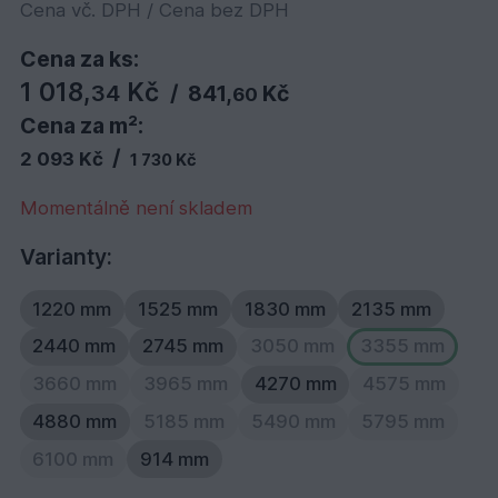
Cena vč. DPH / Cena bez DPH
Cena za ks:
1 018,
Kč
34
/
841,
Kč
60
Cena za m²:
/
2 093 Kč
1 730 Kč
Momentálně není skladem
Varianty:
1220 mm
1525 mm
1830 mm
2135 mm
2440 mm
2745 mm
3050 mm
3355 mm
3660 mm
3965 mm
4270 mm
4575 mm
4880 mm
5185 mm
5490 mm
5795 mm
6100 mm
914 mm