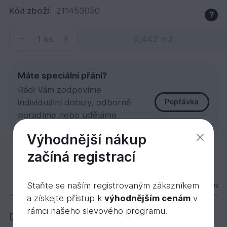
Kód zboží:
211453050
?
ks
Máte speciální přání?
Rádi Vám zodpovíme
individuální dotazy, odborně
Poptávka
poradíme nebo uděláme
zakázkovou kalkulaci.
Výhodnější nákup
začíná registrací
Garapa hl/hl 21x145x3050
925,
Kč
76
Popis
Varianty
Příslušenství
Videa
Staňte se naším registrovaným zákazníkem
a získejte přístup k
výhodnějším cenám
v
rámci našeho slevového programu.
Dřevo Garapa je světle žlutohnědé dřevo,