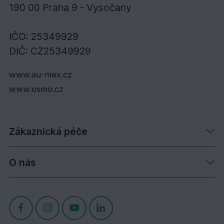
190 00 Praha 9 - Vysočany
IČO: 25349929
DIČ: CZ25349929
www.au-mex.cz
www.osmo.cz
Zákaznická péče
O nás