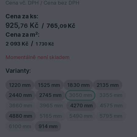
Cena vč. DPH / Cena bez DPH
Cena za ks:
925,
Kč
76
/
765,
Kč
09
Cena za m²:
/
2 093 Kč
1 730 Kč
Momentálně není skladem
Varianty:
1220 mm
1525 mm
1830 mm
2135 mm
2440 mm
2745 mm
3050 mm
3355 mm
3660 mm
3965 mm
4270 mm
4575 mm
4880 mm
5185 mm
5490 mm
5795 mm
6100 mm
914 mm