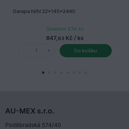
Garapa hl/hl 22x145x2440
Skladem 234 ks
847,
Kč
/ ks
63
Do košíku
AU-MEX s.r.o.
Poděbradská 574/40