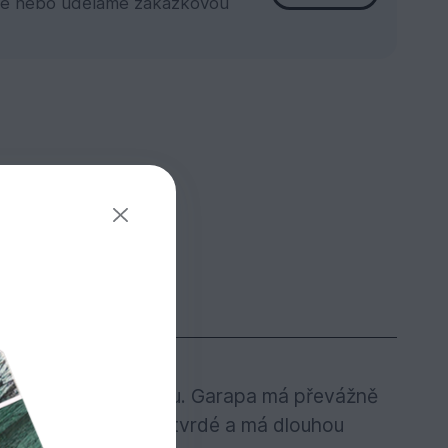
e nebo uděláme zakázkovou
středně hnědou barvu. Garapa má převážně
ntní. Dřevo je velmi tvrdé a má dlouhou