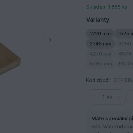
Skladem 1 856 ks
Varianty:
1220 mm
1525 
2745 mm
3050
4270 mm
4575
5795 mm
6100
Kód zboží:
2114518
ks
Máte speciální p
Rádi Vám zodpovím