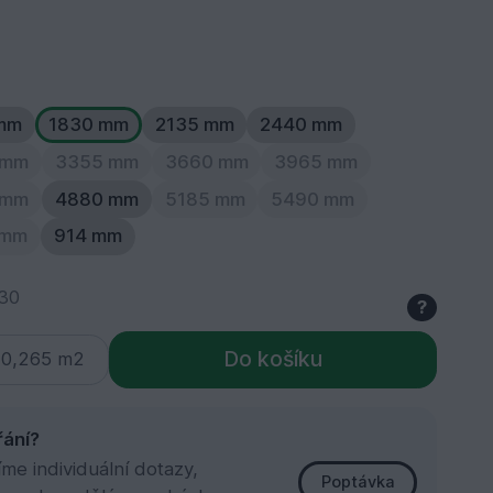
mm
1830 mm
2135 mm
2440 mm
 mm
3355 mm
3660 mm
3965 mm
 mm
4880 mm
5185 mm
5490 mm
 mm
914 mm
30
?
Do košíku
řání?
e individuální dotazy,
Poptávka