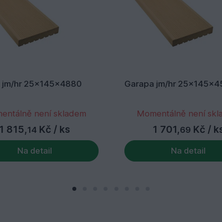
 jm/hr 25x145x4880
Garapa jm/hr 25x145x4
entálně není skladem
Momentálně není sk
1 815,
Kč
/ ks
1 701,
Kč
/ k
14
69
Na detail
Na detail