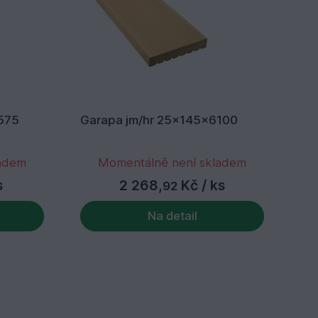
575
Garapa jm/hr 25x145x6100
Ga
ladem
Momentálně není skladem
s
2 268,
Kč
/ ks
92
Na detail