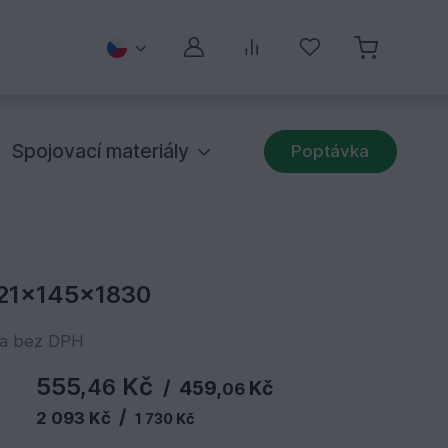
Můj účet
Porovnávání
Oblíbené
Spojovací materiály
Poptávka
 21x145x1830
na bez DPH
555,
Kč
46
/
459,
Kč
06
/
2 093 Kč
1 730 Kč