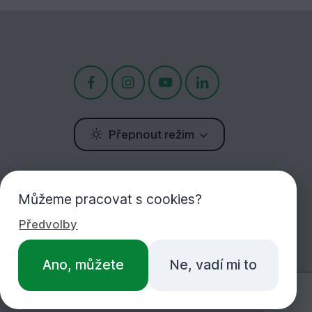
Přepnout režim
Potřebujete poradit?
Můžeme pracovat s cookies?
Jsme tu pro Vás!
Předvolby
+420 283 933 452
Ano, můžete
Ne, vadí mi to
PO-PÁ 7:00-16:30