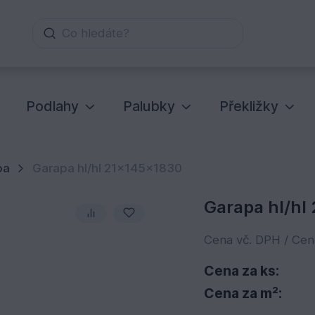
Co hledáte?
Podlahy
Palubky
Překližky
pa
Garapa hl/hl 21x145x1830
Garapa hl/hl
Cena vč. DPH / Ce
Cena za ks:
Cena za m²: