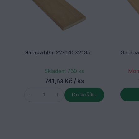
Garapa hl/hl 22x145x2135
Garapa
Skladem 730 ks
Mom
741,
Kč
/ ks
68
Do košíku