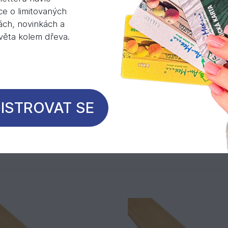
obsahu ve dřevě obsažených látek.
ce o limitovaných
ách, novinkách a
světa kolem dřeva.
e: 6 – 8 mm
ISTROVAT SE
Mohlo by Vás zajímat