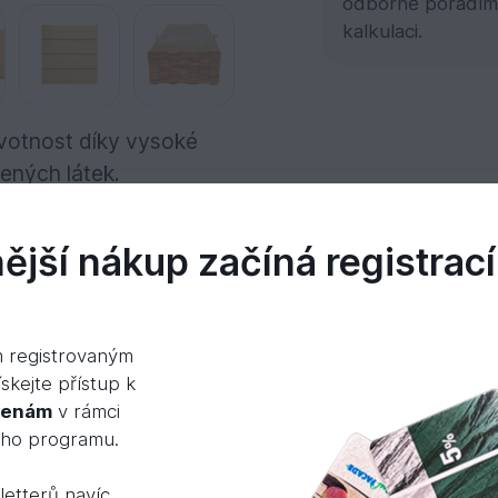
odborně poradím
kalkulaci.
ivotnost díky vysoké
ených látek.
jší nákup začíná registrací
idea
m registrovaným
skejte přístup k
cenám
v rámci
které na vzduchu na povrchu částečně tmavne na 
ého programu.
ivými prkny jsou přirozené, nejsou však silně marka
etterů navíc