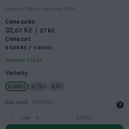
Cena vč. DPH / Cena bez DPH
Cena za ks:
32,
Kč
67
/
27 Kč
Cena za l:
/
6 534 Kč
5 400 Kč
Skladem 274 ks
Varianty:
0,005 l
0,75 l
2,5 l
Kód zboží:
13100343
?
ks