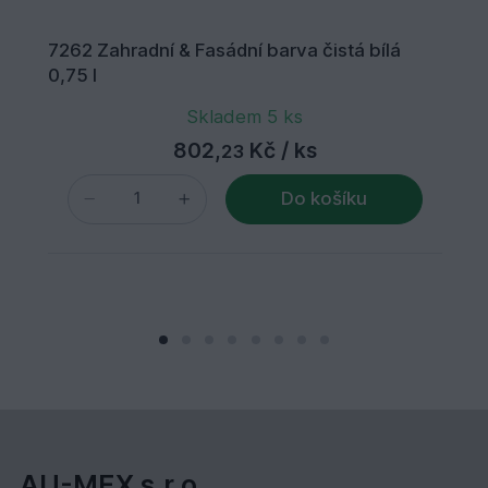
7262 Zahradní & Fasádní barva čistá bílá
0,75 l
Skladem 5 ks
802,
Kč
/ ks
23
Do košíku
AU-MEX s.r.o.