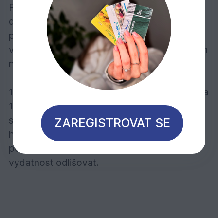
Ponechte schnout při dobrém větrání po
dobu 3 – 4 hodiny. Poté zaschnutý povrch
přebruste a proveďte druhý nátěr v tenké
vrstvě. Při renovacích postačí zpravidla jeden
nátěr.
1 litr výrobku vystačí při jednom nátěru na cca
16 m2. Vydatnost závisí do značné míry na
stavu dřeva. Uvedené hodnoty se vztahují na
ZAREGISTROVAT SE
hladké hoblované/broušené dřevěné
povrchy, u ostatních povrchů se může
vydatnost odlišovat.