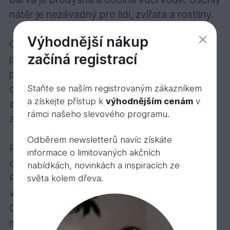
nátěr je nezávadný pro lidi, zvířata a rostliny.
Výhodnější nákup
Osmo Zahradní a Fasádní barva je vhodná
začíná registrací
pro ošetření jakéhokoliv dřeva ve venkovním
prostředí: dřevěných fasád, balkónů,
dřevěných okenic, plotů, zahradních domků,
Staňte se naším registrovaným zákazníkem
a získejte přístup k
výhodnějším cenám
v
zahradního nábytku, parkovacích přístřešků
rámci našeho slevového programu.
apod.
Odběrem newsletterů navíc získáte
Počet nátěrů: u dřeva bez povrchové úpravy
informace o limitovaných akčních
dva nátěry.
nabídkách, novinkách a inspiracích ze
První nátěr naneste v tenké vrstvě ve směru
světa kolem dřeva.
vláken dřeva a důkladně rozetřete pomocí
Osmo plochého štětce nebo Osmo válečku z
mikrovlákna, popřípadě naneste nástřikem.