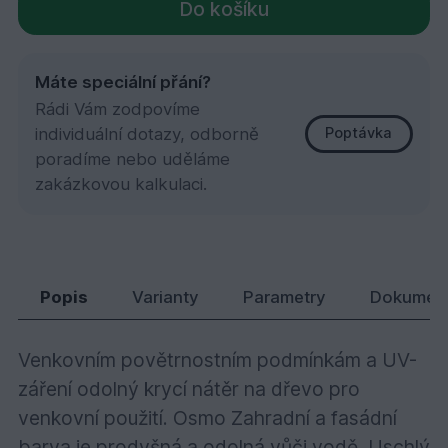
Do košíku
Máte speciální přání?
Rádi Vám zodpovíme
individuální dotazy, odborně
Poptávka
poradíme nebo uděláme
zakázkovou kalkulaci.
7738 Zahradní & Fasádní barva achátově šedá 
32,
Kč
67
Popis
Varianty
Parametry
Dokumen
Venkovním povětrnostním podmínkám a UV-
záření odolný krycí nátěr na dřevo pro
venkovní použití. Osmo Zahradní a fasádní
barva je prodyšná a odolná vůči vodě. Uschlý