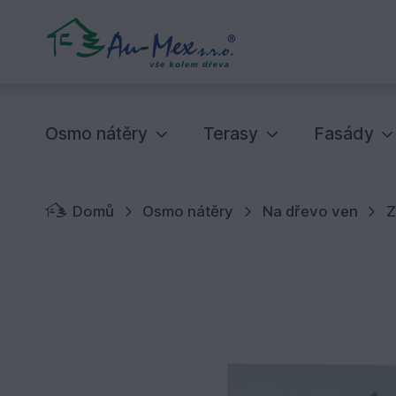
Osmo nátěry
Terasy
Fasády
Domů
Osmo nátěry
Na dřevo ven
Z