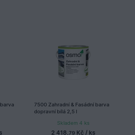
 barva
7500 Zahradní & Fasádní barva
71
dopravní bílá 2,5 l
še
Skladem 4 ks
s
2 418,
Kč
/ ks
79