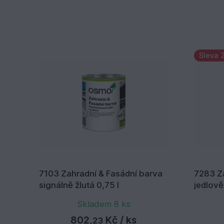
Sleva 
7103 Zahradní & Fasádní barva
7283 Z
signálně žlutá 0,75 l
jedlově
Skladem 8 ks
802,
Kč
/ ks
23