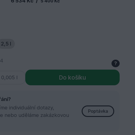
/
6 534 Kč
5 400 Kč
2,5 l
54
?
Do košíku
řání?
e individuální dotazy,
Poptávka
e nebo uděláme zakázkovou