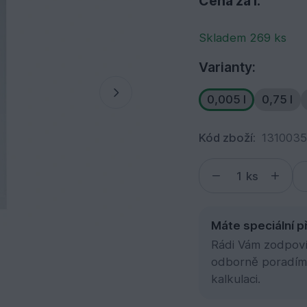
Cena za l:
Skladem 269 ks
Varianty:
0,005 l
0,75 l
Kód zboží:
131003
ks
Máte speciální p
Rádi Vám zodpovím
odborně poradím
kalkulaci.