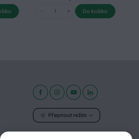
ošíku
Do košíku
Přepnout režim
Potřebujete poradit?