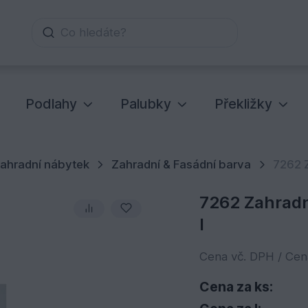
Co hledáte?
Podlahy
Palubky
Překližky
ahradní nábytek
Zahradní & Fasádní barva
7262 Z
7262 Zahradní
l
Cena vč. DPH / Ce
Cena za ks: