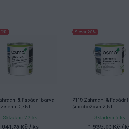
20%
Sleva 20%
ahradní & Fasádní barva
7119 Zahradní & Fasádní
 zelená 0,75 l
šedobéžová 2,5 l
Skladem 23 ks
Skladem 5 ks
641,
Kč
/ ks
1 935,
Kč
/ k
78
03