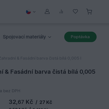
Můj účet
Porovnávání
Oblíbené
Spojovací materiály
Poptávka
ahradní & Fasádní barva čistá bílá 0,005 l
 & Fasádní barva čistá bílá 0,005
na bez DPH
32,
Kč
67
/
27 Kč