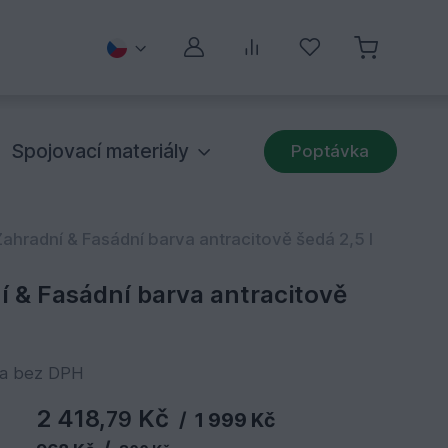
Můj účet
Porovnávání
Oblíbené
Spojovací materiály
Poptávka
ahradní & Fasádní barva antracitově šedá 2,5 l
í & Fasádní barva antracitově
na bez DPH
2 418,
Kč
79
/
1 999 Kč