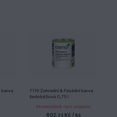
S
 barva
7119 Zahradní & Fasádní barva
72
šedobéžová 0,75 l
jed
Momentálně není skladem
802,
Kč
/ ks
23