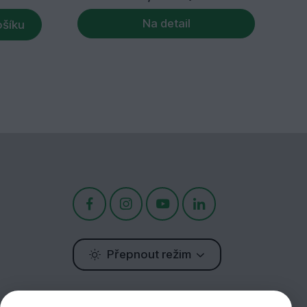
Na detail
ošíku
Přepnout režim
Potřebujete poradit?