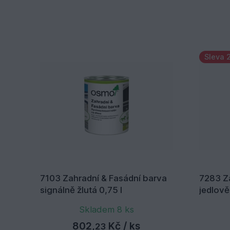
Sleva 
7103 Zahradní & Fasádní barva
7283 Z
signálně žlutá 0,75 l
jedlově
Skladem 8 ks
802,
Kč
/ ks
23