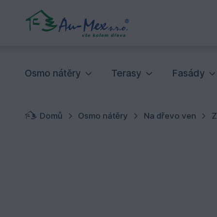
Osmo nátěry
Terasy
Fasády
Domů
Osmo nátěry
Na dřevo ven
Z