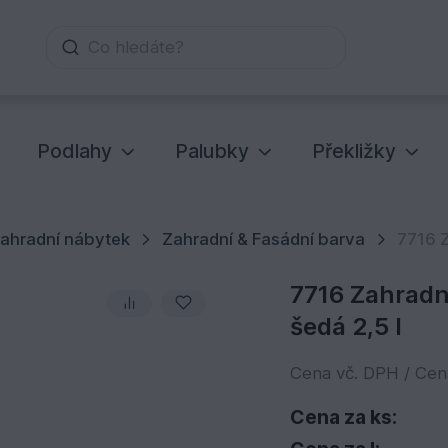
Co hledáte?
Podlahy
Palubky
Překližky
ahradní nábytek
Zahradní & Fasádní barva
7716 Z
7716 Zahradn
šedá 2,5 l
Cena vč. DPH / Ce
Cena za ks: