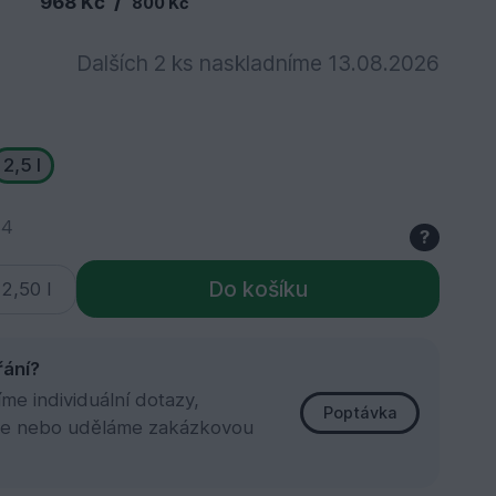
/
968 Kč
800 Kč
Dalších 2 ks naskladníme 13.08.2026
2,5 l
34
?
Do košíku
řání?
e individuální dotazy,
Poptávka
e nebo uděláme zakázkovou