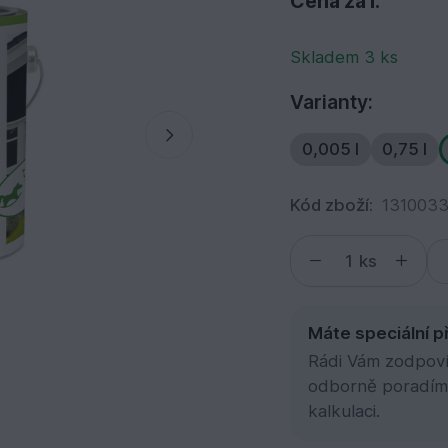
Cena za l:
Skladem 3 ks
Varianty:
0,005 l
0,75 l
Kód zboží:
131003
ks
Máte speciální p
Rádi Vám zodpovím
odborně poradím
kalkulaci.