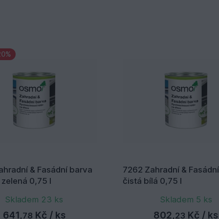
20%
ahradní & Fasádní barva
7262 Zahradní & Fasádní
 zelená 0,75 l
čistá bílá 0,75 l
Skladem 23 ks
Skladem 5 ks
641,
Kč
/ ks
802,
Kč
/ ks
78
23