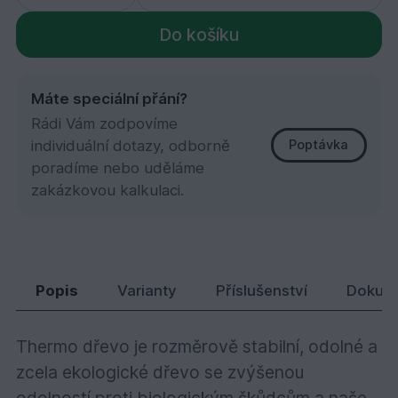
Do košíku
Máte speciální přání?
Rádi Vám zodpovíme
individuální dotazy, odborně
Poptávka
poradíme nebo uděláme
zakázkovou kalkulaci.
Thermo borovice, Raute 26x92x5100
641,
Kč
78
Popis
Varianty
Příslušenství
Dokum
Thermo dřevo je rozměrově stabilní, odolné a
zcela ekologické dřevo se zvýšenou
odolností proti biologickým škůdcům a naše