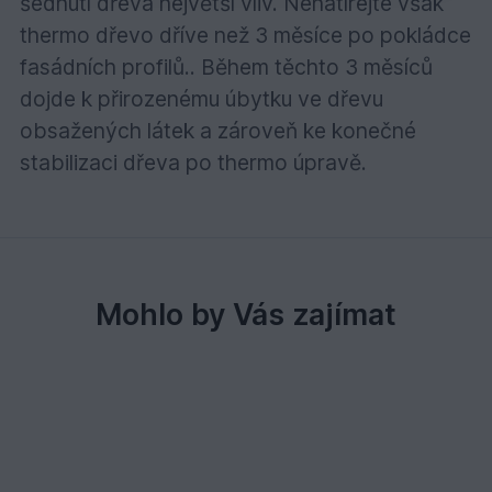
šednutí dřeva největší vliv. Nenatírejte však
thermo dřevo dříve než 3 měsíce po pokládce
fasádních profilů.. Během těchto 3 měsíců
dojde k přirozenému úbytku ve dřevu
obsažených látek a zároveň ke konečné
stabilizaci dřeva po thermo úpravě.
Mohlo by Vás zajímat