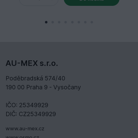
AU-MEX s.r.o.
Poděbradská 574/40
190 00 Praha 9 - Vysočany
IČO: 25349929
DIČ: CZ25349929
www.au-mex.cz
www.osmo.cz