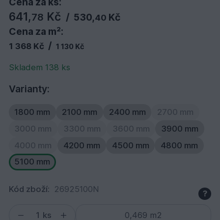
Cena za ks:
641,
Kč
78
/
530,
Kč
40
Cena za m²:
/
1 368 Kč
1 130 Kč
Skladem 138 ks
Varianty:
1800 mm
2100 mm
2400 mm
2700 mm
3000 mm
3300 mm
3600 mm
3900 mm
4000 mm
4200 mm
4500 mm
4800 mm
5100 mm
Kód zboží:
26925100N
?
ks