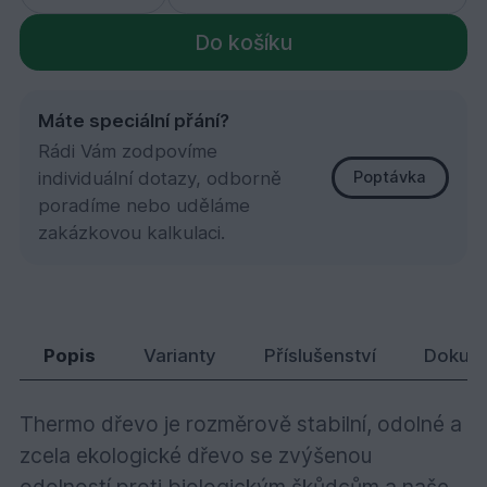
Do košíku
Máte speciální přání?
Rádi Vám zodpovíme
individuální dotazy, odborně
Poptávka
poradíme nebo uděláme
zakázkovou kalkulaci.
Thermo borovice, Raute 26x92x1800
226,
Kč
51
Popis
Varianty
Příslušenství
Dokum
Thermo dřevo je rozměrově stabilní, odolné a
zcela ekologické dřevo se zvýšenou
odolností proti biologickým škůdcům a naše