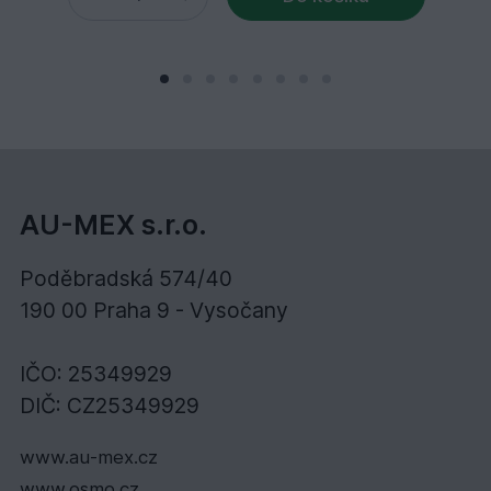
AU-MEX s.r.o.
Poděbradská 574/40
190 00 Praha 9 - Vysočany
IČO: 25349929
DIČ: CZ25349929
www.au-mex.cz
www.osmo.cz