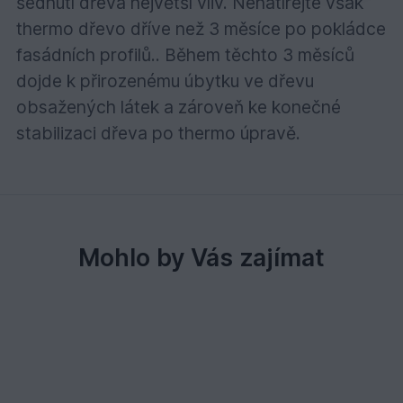
šednutí dřeva největší vliv. Nenatírejte však
thermo dřevo dříve než 3 měsíce po pokládce
fasádních profilů.. Během těchto 3 měsíců
dojde k přirozenému úbytku ve dřevu
obsažených látek a zároveň ke konečné
stabilizaci dřeva po thermo úpravě.
Mohlo by Vás zajímat