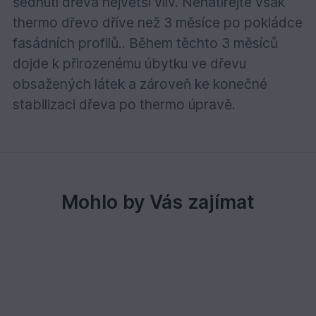
šednutí dřeva největší vliv. Nenatírejte však
thermo dřevo dříve než 3 měsíce po pokládce
fasádních profilů.. Během těchto 3 měsíců
dojde k přirozenému úbytku ve dřevu
obsažených látek a zároveň ke konečné
stabilizaci dřeva po thermo úpravě.
Mohlo by Vás zajímat