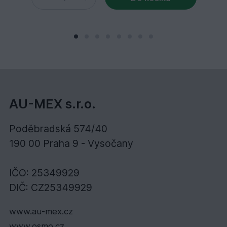
AU-MEX s.r.o.
Poděbradská 574/40
190 00 Praha 9 - Vysočany
IČO: 25349929
DIČ: CZ25349929
www.au-mex.cz
www.osmo.cz