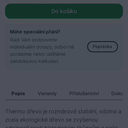
Do košíku
Máte speciální přání?
Rádi Vám zodpovíme
individuální dotazy, odborně
Poptávka
poradíme nebo uděláme
zakázkovou kalkulaci.
Thermo borovice, Raute 26x92x4800
604,
Kč
03
Popis
Varianty
Příslušenství
Dokum
Thermo dřevo je rozměrově stabilní, odolné a
zcela ekologické dřevo se zvýšenou
odolností proti biologickým škůdcům a naše