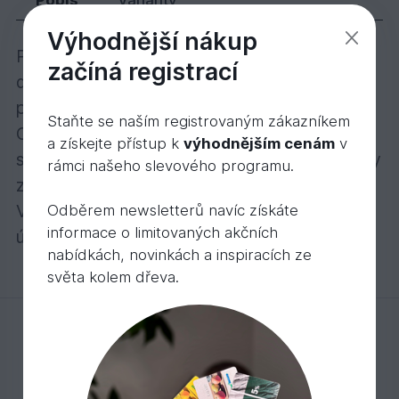
Výhodnější nákup
Palubky smrkové, bez povrchové úpravy, k
začíná registrací
dodání různé délky. Doporučujeme na
povrchovou úpravu palubek nátěry Osmo
Staňte se naším registrovaným zákazníkem
Color. Možnost objednání doplňkového
a získejte přístup k
výhodnějším cenám
v
sortimentu: příchytky k palubkám, vruty a lišty
rámci našeho slevového programu.
z masivního dřeva.
Veškeré profily s perem a drážkou uvádíme a
Odběrem newsletterů navíc získáte
informace o limitovaných akčních
účtujeme za m2 včetně pera.
nabídkách, novinkách a inspiracích ze
světa kolem dřeva.
Mohlo by Vás zajímat