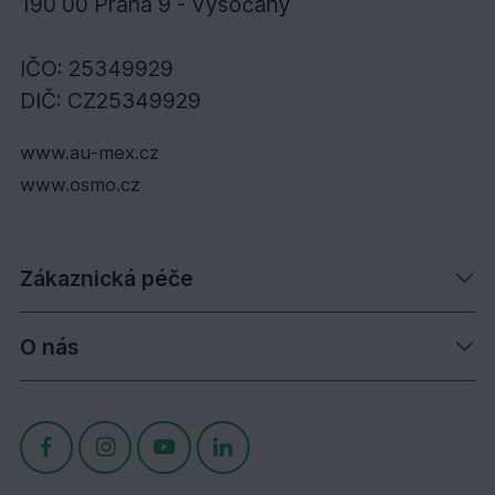
190 00 Praha 9 - Vysočany
IČO: 25349929
DIČ: CZ25349929
www.au-mex.cz
www.osmo.cz
Zákaznická péče
O nás