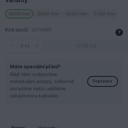
Varianty:
4800 mm
3900 mm
4500 mm
5100 mm
Kód zboží:
2074990
?
ks
Máte speciální přání?
Rádi Vám zodpovíme
individuální dotazy, odborně
Poptávka
poradíme nebo uděláme
zakázkovou kalkulaci.
SM B Klasika 14x145x4800
234,
Kč
96
Popis
Varianty