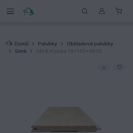
Můj účet
Domů
Palubky
Obkladové palubky
Smrk
SM B Klasika 14x145x4800