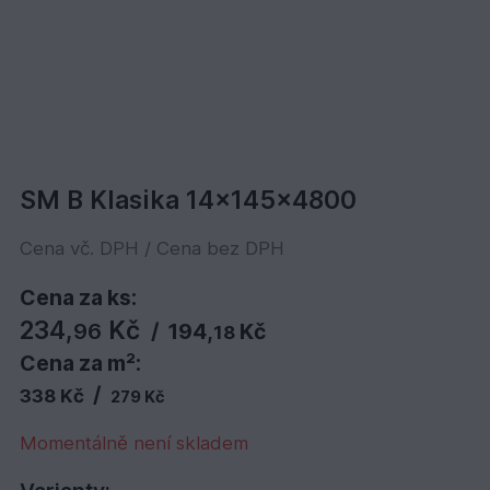
SM B Klasika 14x145x4800
Cena vč. DPH / Cena bez DPH
Cena za ks:
234,
Kč
96
/
194,
Kč
18
Cena za m²:
/
338 Kč
279 Kč
Momentálně není skladem