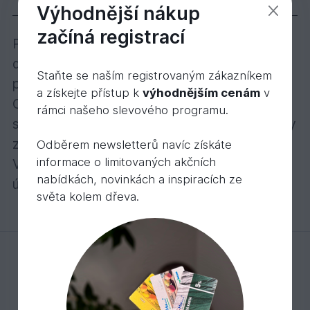
Výhodnější nákup
začíná registrací
Palubky smrkové, bez povrchové úpravy, k
dodání různé délky. Doporučujeme na
Staňte se naším registrovaným zákazníkem
povrchovou úpravu palubek nátěry Osmo
a získejte přístup k
výhodnějším cenám
v
Color. Možnost objednání doplňkového
rámci našeho slevového programu.
sortimentu: příchytky k palubkám, vruty a lišty
z masivního dřeva.
Odběrem newsletterů navíc získáte
informace o limitovaných akčních
Veškeré profily s perem a drážkou uvádíme a
nabídkách, novinkách a inspiracích ze
účtujeme za m2 včetně pera.
světa kolem dřeva.
Mohlo by Vás zajímat