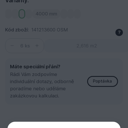
Varianty:
4000 mm
Kód zboží:
141213600 OSM
?
ks
Máte speciální přání?
Rádi Vám zodpovíme
individuální dotazy, odborně
Poptávka
poradíme nebo uděláme
zakázkovou kalkulaci.
SM A/B Softline 14x121x3600
110,
Kč
69
Popis
Varianty
Příslušenství