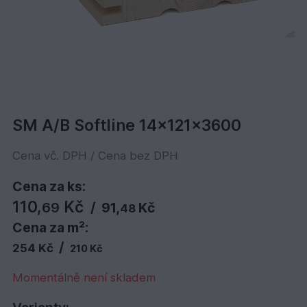
SM A/B Softline 14x121x3600
Cena vč. DPH / Cena bez DPH
Cena za ks:
110,
Kč
69
/
91,
Kč
48
Cena za m²:
/
254 Kč
210 Kč
Momentálně není skladem