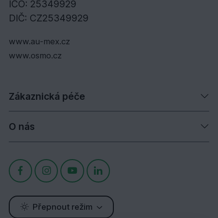
IČO: 25349929
DIČ: CZ25349929
www.au-mex.cz
www.osmo.cz
Zákaznická péče
O nás
Přepnout režim