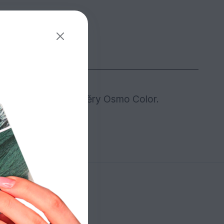
 úpravu palubek nátěry Osmo Color.
řeva.