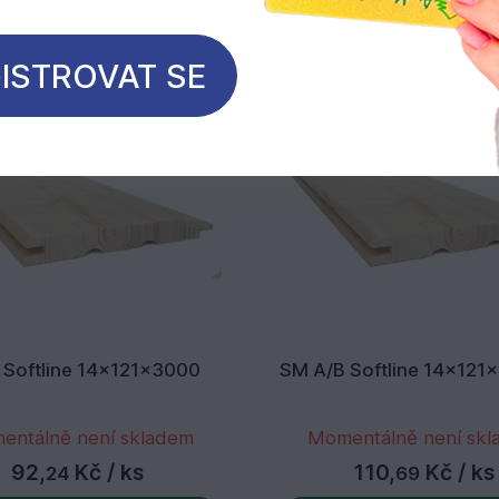
ISTROVAT SE
 Softline 14x121x3000
SM A/B Softline 14x121
entálně není skladem
Momentálně není sk
92,
Kč
/ ks
110,
Kč
/ ks
24
69