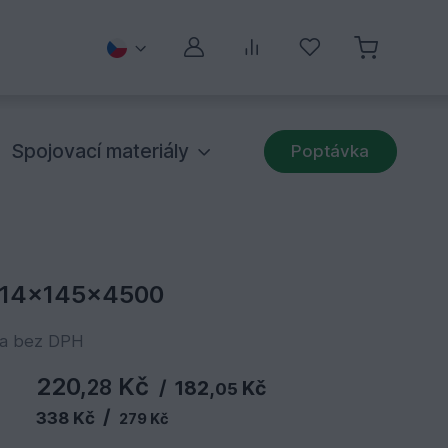
Můj účet
Porovnávání
Oblíbené
Spojovací materiály
Poptávka
a 14x145x4500
na bez DPH
220,
Kč
28
/
182,
Kč
05
/
338 Kč
279 Kč