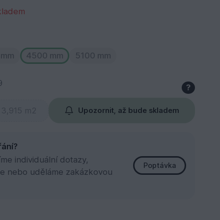
kladem
 mm
4500 mm
5100 mm
9
?
Upozornit, až bude skladem
řání?
e individuální dotazy,
Poptávka
e nebo uděláme zakázkovou