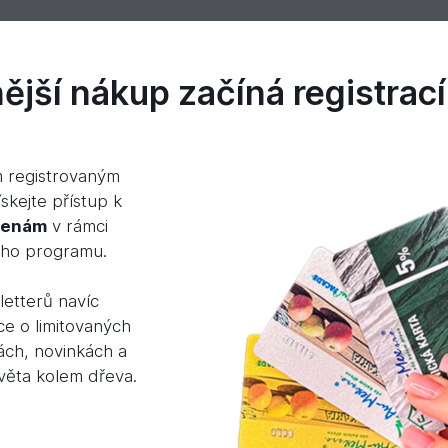
jší nákup začíná registrací
m registrovaným
dodání různé délky. Doporučujeme na povrchovou
skejte přístup k
říchytky k palubkám, vruty a lišty z masivního d
cenám
v rámci
ého programu.
a účtujeme za m2 včetně pera.
etterů navíc
ce o limitovaných
ách, novinkách a
světa kolem dřeva.
Mohlo by Vás zajímat