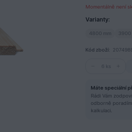
Momentálně není s
Varianty:
4800 mm
3900
Kód zboží:
207498
ks
Máte speciální p
Rádi Vám zodpovím
odborně poradím
kalkulaci.