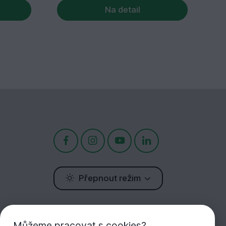
Na detail
Přepnout režim
Potřebujete poradit?
Jsme tu pro Vás!
Můžeme pracovat s cookies?