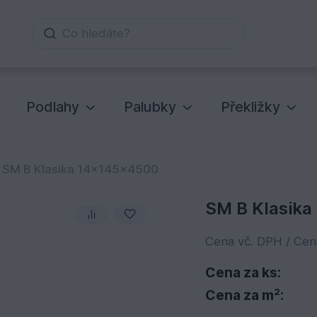
Co hledáte?
Podlahy
Palubky
Překližky
SM B Klasika 14x145x4500
SM B Klasik
Cena vč. DPH / Ce
Cena za ks:
Cena za m²: