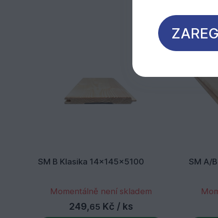
ZAREG
SM B Klasika 14x145x5100
SM A/B
Momentálně není skladem
Mom
249,
Kč
/ ks
65