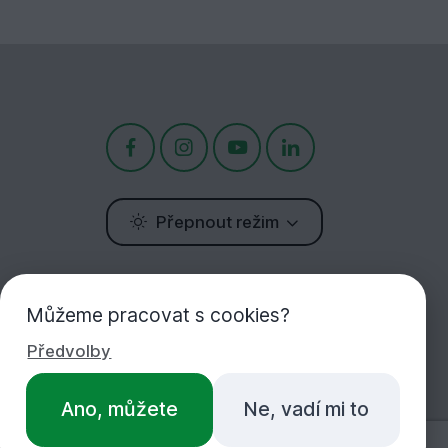
Přepnout režim
Potřebujete poradit?
Můžeme pracovat s cookies?
Jsme tu pro Vás!
Předvolby
+420 283 933 452
Ano, můžete
Ne, vadí mi to
PO-PÁ 7:00-16:30