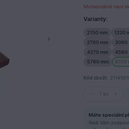
Momentálně není s
Varianty:
2150 mm
1220
2760 mm
3060
4270 mm
4580
5780 mm
6100
Kód zboží:
211456
ks
Máte speciální p
Rádi Vám zodpovím