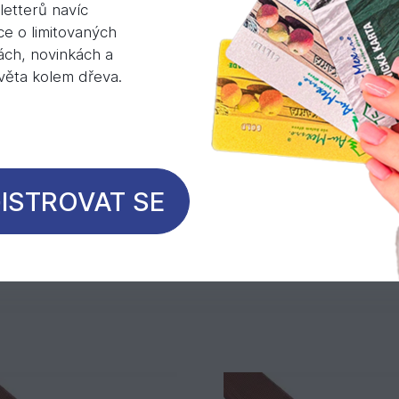
oblíbenějším dřevinám na terasy a je všeobecně po
etterů navíc
ce o limitovaných
ách, novinkách a
světa kolem dřeva.
žka
ISTROVAT SE
Mohlo by Vás zajímat