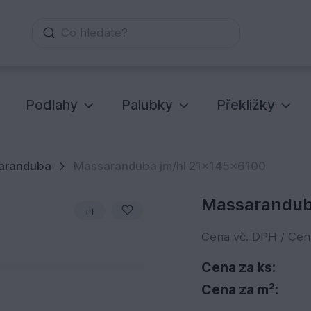
Co hledáte?
Podlahy
Palubky
Překližky
aranduba
Massaranduba jm/hl 21x145x6100
Massarandub
Cena vč. DPH / Ce
Cena za ks:
Cena za m²: