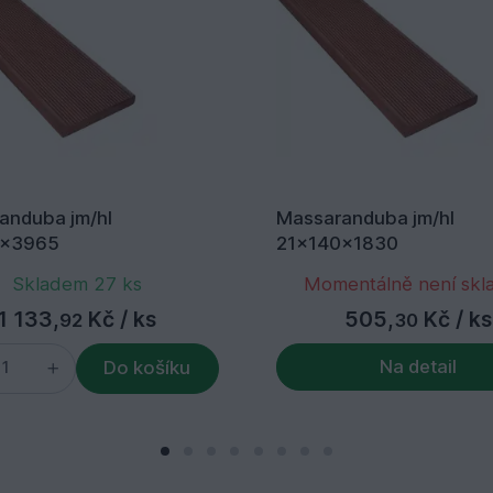
anduba jm/hl
Massaranduba jm/hl
5x3965
21x140x1830
Skladem 27 ks
Momentálně není sk
1 133,
Kč
/ ks
505,
Kč
/ ks
92
30
Na detail
Do košíku