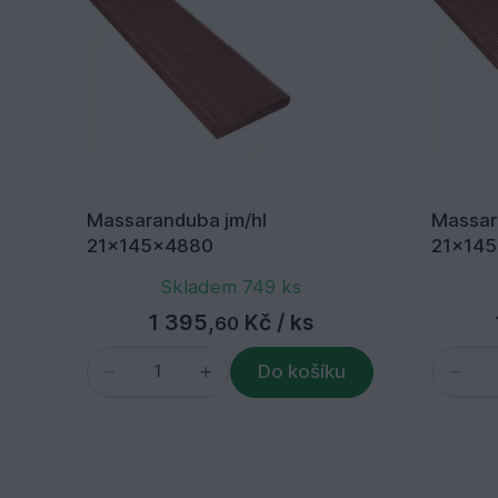
Massaranduba jm/hl
Massar
21x145x4880
21x14
Skladem 749 ks
1 395,
Kč
/ ks
60
Do košíku