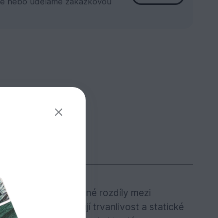
e nebo uděláme zakázkovou
ými odstíny. Barevné rozdíly mezi
eré však neovlivňují trvanlivost a statické