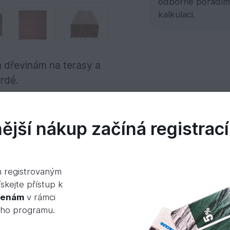
odborně poradím
kalkulaci.
 dřevinám na terasy a
rdé.
jší nákup začíná registrací
okumenty
Videa
m registrovaným
skejte přístup k
cenám
v rámci
 dřevo má purpurově červenohnědou barvu s různ
ého programu.
 Ve dřevu se mohou vyskytnout otvory po hmyzu, kt