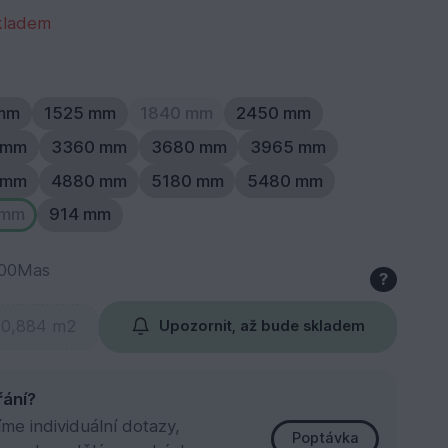
kladem
 mm
1525 mm
1840 mm
2450 mm
 mm
3360 mm
3680 mm
3965 mm
 mm
4880 mm
5180 mm
5480 mm
 mm
914 mm
100Mas
?
Upozornit, až bude skladem
řání?
e individuální dotazy,
Poptávka