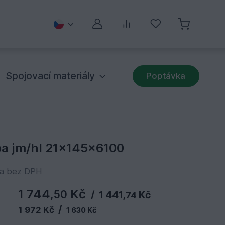
Můj účet
Porovnávání
Oblíbené
Spojovací materiály
Poptávka
a jm/hl 21x145x6100
na bez DPH
1 744,
Kč
50
/
1 441,
Kč
74
/
1 972 Kč
1 630 Kč