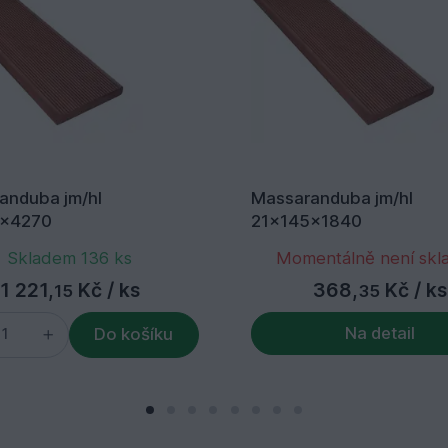
anduba jm/hl
Massaranduba jm/hl
5x4270
21x145x1840
Skladem 136 ks
Momentálně není sk
1 221,
Kč
/ ks
368,
Kč
/ ks
15
35
Na detail
Do košíku