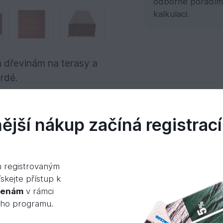
odborně poradím
kalkulaci.
 dřevinám na terasy a
rdé.
jší nákup začíná registrací
okumenty
Videa
m registrovaným
skejte přístup k
cenám
v rámci
 dřevo má purpurově červenohnědou barvu s různ
ého programu.
 Ve dřevu se mohou vyskytnout otvory po hmyzu, kt