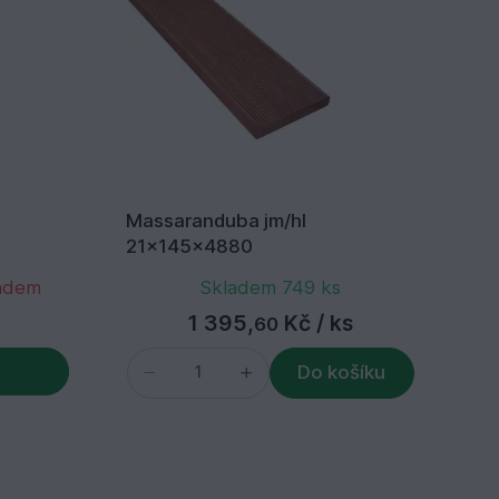
Massaranduba jm/hl
Ma
21x145x4880
21
ladem
Skladem 749 ks
1 395,
Kč
/ ks
60
Do košíku