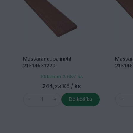
Massaranduba jm/hl
Massar
21x145x1220
21x14
Skladem 3 687 ks
244,
Kč
/ ks
23
Do košíku