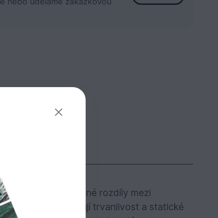
e nebo uděláme zakázkovou
ými odstíny. Barevné rozdíly mezi
eré však neovlivňují trvanlivost a statické