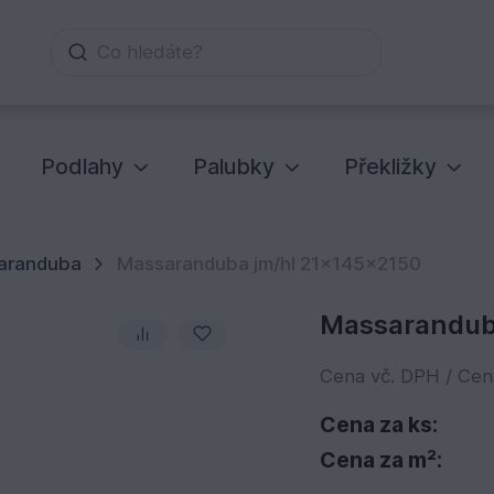
Co hledáte?
Podlahy
Palubky
Překližky
aranduba
Massaranduba jm/hl 21x145x2150
Massarandub
Cena vč. DPH / Ce
Cena za ks:
Cena za m²: