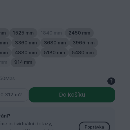
 mm
1525 mm
1840 mm
2450 mm
 mm
3360 mm
3680 mm
3965 mm
 mm
4880 mm
5180 mm
5480 mm
 mm
914 mm
150Mas
?
Do košíku
řání?
e individuální dotazy,
Poptávka