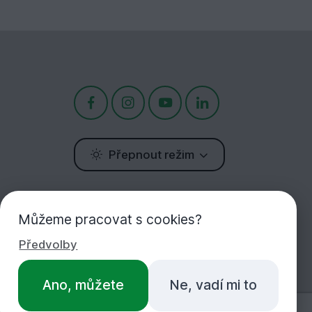
Přepnout režim
Potřebujete poradit?
Můžeme pracovat s cookies?
Jsme tu pro Vás!
Předvolby
+420 283 933 452
Ano, můžete
Ne, vadí mi to
PO-PÁ 7:00-16:30