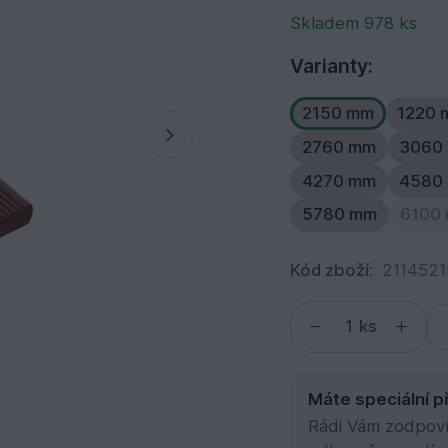
Skladem 978 ks
Varianty:
2150 mm
1220
2760 mm
3060
4270 mm
4580
5780 mm
6100
Kód zboží:
211452
ks
Máte speciální p
Rádi Vám zodpovím