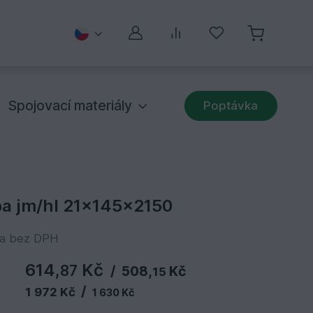
Můj účet
Porovnávání
Oblíbené
Spojovací materiály
Poptávka
a jm/hl 21x145x2150
na bez DPH
614,
Kč
87
/
508,
Kč
15
/
1 972 Kč
1 630 Kč