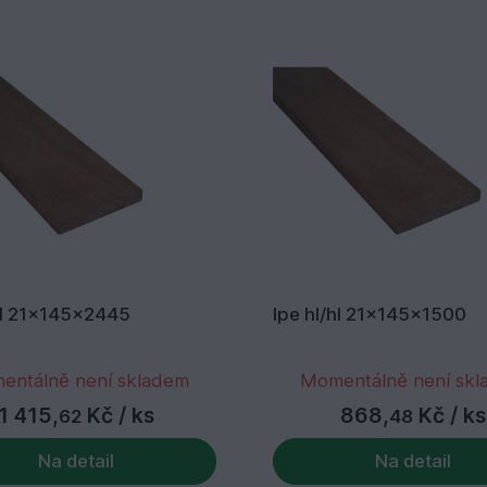
/hl 21x145x2445
Ipe hl/hl 21x145x1500
entálně není skladem
Momentálně není sk
1 415,
Kč
/ ks
868,
Kč
/ ks
62
48
Na detail
Na detail