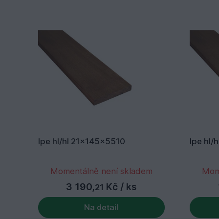
Ipe hl/hl 21x145x5510
Ipe hl
Momentálně není skladem
Mom
3 190,
Kč
/ ks
21
Na detail