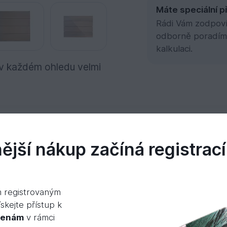
Máte speciální p
Rádi Vám zodpovím
odborně poradím
kalkulaci.
e v každém ohledu velmi
jší nákup začíná registrací
idea
m registrovaným
ědé, občas přechází do olivově zelenohnědého odst
skejte přístup k
cenám
v rámci