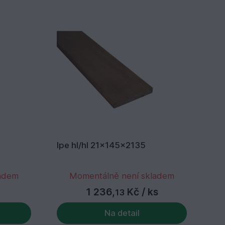
Ipe hl/hl 21x145x2135
Ip
ladem
Momentálně není skladem
1 236,
Kč
/ ks
13
Na detail