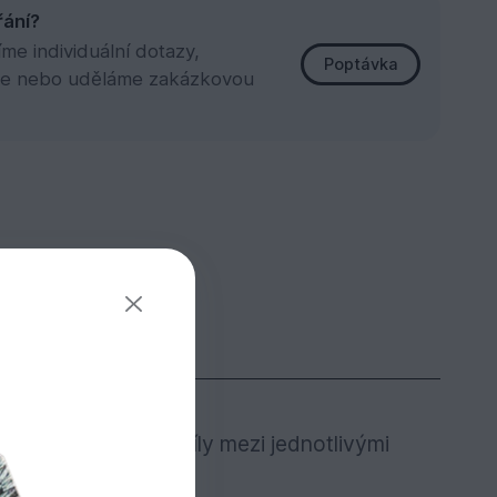
řání?
e individuální dotazy,
Poptávka
e nebo uděláme zakázkovou
ínu. Barevné rozdíly mezi jednotlivými