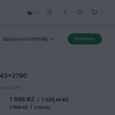
Můj účet
Porovnávání
Oblíbené
Spojovací materiály
Poptávka
x145x2760
na bez DPH
1 598 Kč
/
1 320,
Kč
66
/
3 993 Kč
3 300 Kč