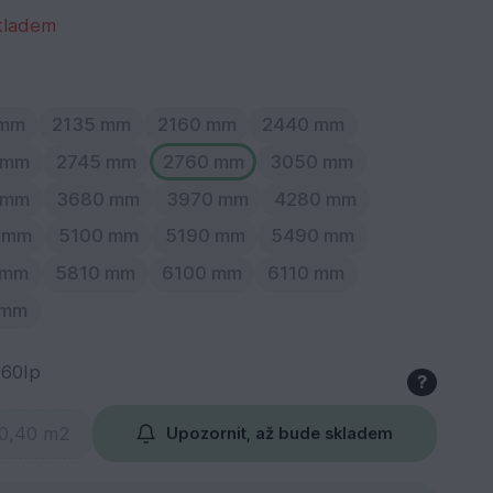
kladem
 mm
2135 mm
2160 mm
2440 mm
 mm
2745 mm
2760 mm
3050 mm
 mm
3680 mm
3970 mm
4280 mm
 mm
5100 mm
5190 mm
5490 mm
 mm
5810 mm
6100 mm
6110 mm
 mm
60Ip
?
Upozornit, až bude skladem