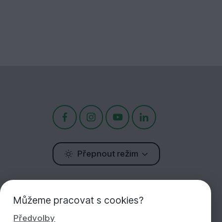
Přepnout režim
Potřebujete poradit?
Můžeme pracovat s cookies?
Jsme tu pro Vás!
Předvolby