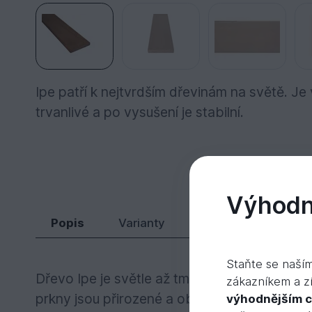
Ipe patří k nejtvrdším dřevinám na světě. J
trvanlivé a po vysušení je stabilní.
1 598 Kč
Ipe hl/hl 21x145x2760
Do košíku
Výhodně
Popis
Varianty
Příslušenství
V
Staňte se naší
Dřevo Ipe je světle až tmavě čokoládově hn
zákazníkem a zí
prkny jsou přirozené a obvyklé.
výhodnějším 