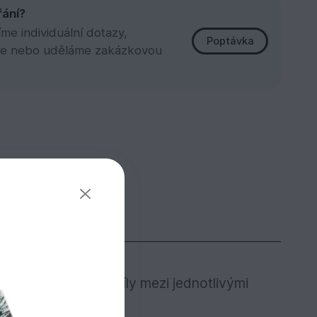
řání?
e individuální dotazy,
Poptávka
e nebo uděláme zakázkovou
ínu. Barevné rozdíly mezi jednotlivými