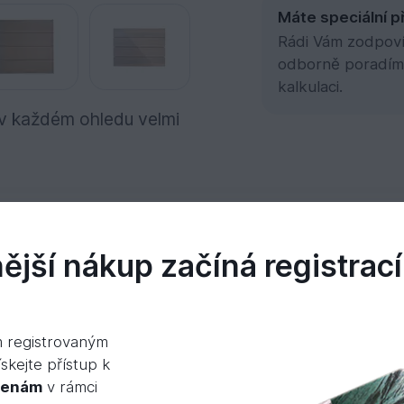
Máte speciální p
Rádi Vám zodpovím
odborně poradím
kalkulaci.
e v každém ohledu velmi
jší nákup začíná registrací
idea
m registrovaným
ědé, občas přechází do olivově zelenohnědého odst
skejte přístup k
cenám
v rámci