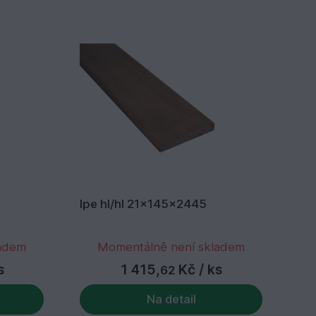
Ipe hl/hl 21x145x2445
Ip
ladem
Momentálně není skladem
s
1 415,
Kč
/ ks
62
Na detail