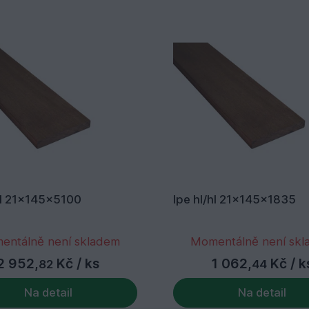
hl 21x145x5100
Ipe hl/hl 21x145x1835
entálně není skladem
Momentálně není sk
2 952,
Kč
/ ks
1 062,
Kč
/ k
82
44
Na detail
Na detail