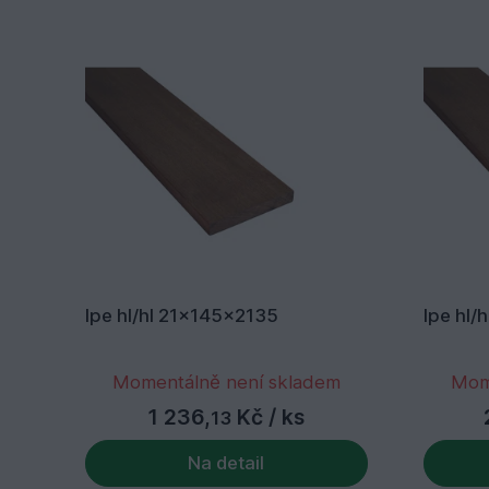
Ipe hl/hl 21x145x2135
Ipe hl/
Momentálně není skladem
Mom
1 236,
Kč
/ ks
13
Na detail