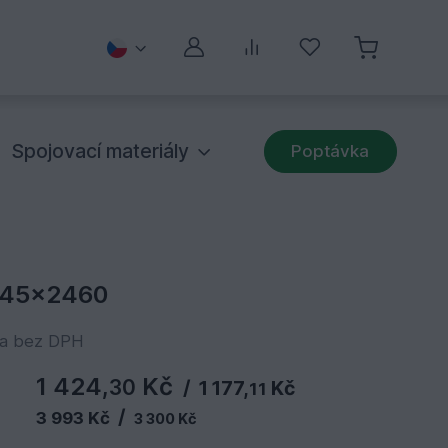
Můj účet
Porovnávání
Oblíbené
Spojovací materiály
Poptávka
x145x2460
na bez DPH
1 424,
Kč
30
/
1 177,
Kč
11
/
3 993 Kč
3 300 Kč