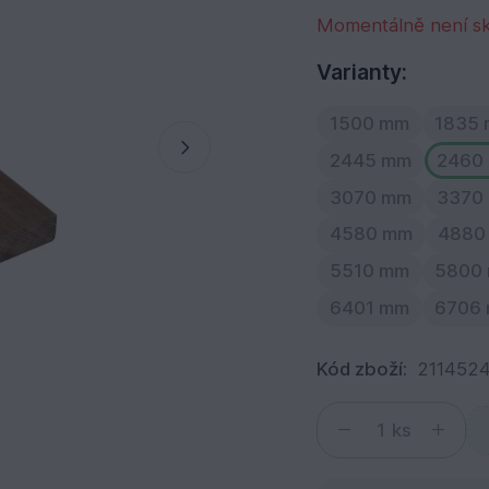
Momentálně není s
Varianty:
1500 mm
1835
2445 mm
2460
3070 mm
3370
4580 mm
4880
5510 mm
5800
6401 mm
6706
Kód zboží:
211452
ks