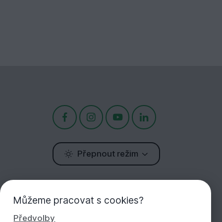
Přepnout režim
Potřebujete poradit?
Můžeme pracovat s cookies?
Jsme tu pro Vás!
Předvolby