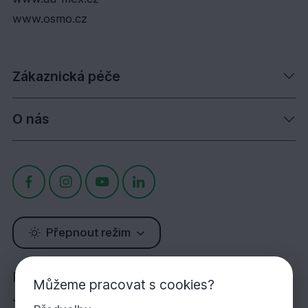
www.osmo.cz
Zákaznická péče
O nás
Přepnout režim
Potřebujete poradit?
Můžeme pracovat s cookies?
Jsme tu pro Vás!