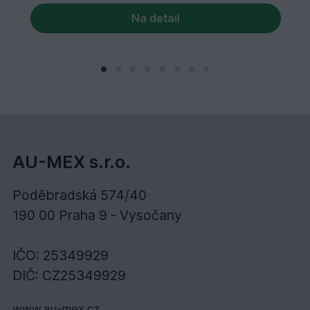
Na detail
AU-MEX s.r.o.
Poděbradská 574/40
190 00 Praha 9 - Vysočany
IČO: 25349929
DIČ: CZ25349929
www.au-mex.cz