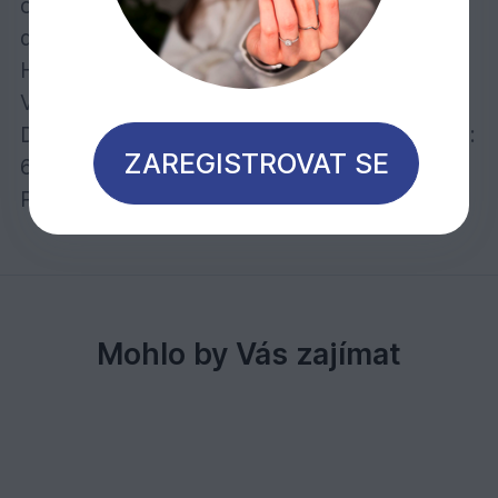
obsahu ve dřevě obsažených látek má
dlouhou životnost.
Hustota dřeva: ca. 1200 kg/m3
Vzduchosuché na: 20 - 22%
Doporučené dilatace mezi prkny při pokládce:
ZAREGISTROVAT SE
6 – 8 mm
Pohledová strana = hladká
Mohlo by Vás zajímat