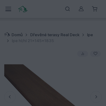
Můj účet
Domů
Dřevěné terasy Real Deck
Ipe
Ipe hl/hl 21x145x1835