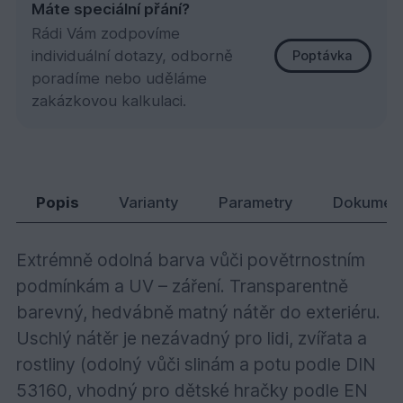
Máte speciální přání?
Rádi Vám zodpovíme
individuální dotazy, odborně
Poptávka
poradíme nebo uděláme
zakázkovou kalkulaci.
7253 Zahradní & Fasádní lazura Patina 0,75 l
764,
Kč
72
Popis
Varianty
Parametry
Dokumen
Extrémně odolná barva vůči povětrnostním
podmínkám a UV – záření. Transparentně
barevný, hedvábně matný nátěr do exteriéru.
Uschlý nátěr je nezávadný pro lidi, zvířata a
rostliny (odolný vůči slinám a potu podle DIN
53160, vhodný pro dětské hračky podle EN