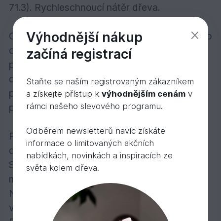
71.3). Rychleschnoucí nátěr dřeva.
Výhodnější nákup
Osmo Zahradní & fasádní lazura je vhodná pro
ošetření jakéhokoliv dřeva ve venkovním
začíná registrací
prostředí: dřevěných fasád, balkónů,
dřevěných okenic, plotů, zahradních domků,
Staňte se naším registrovaným zákazníkem
pergol, zahradního nábytku, parkovacích
a získejte přístup k
výhodnějším cenám
v
rámci našeho slevového programu.
přístřešků apod.
Odběrem newsletterů navíc získáte
Počet nátěrů: u dřeva bez povrchové úpravy
informace o limitovaných akčních
dva nátěry.
nabídkách, novinkách a inspiracích ze
S Osmo plochým štětcem, Osmo válečkem z
světa kolem dřeva.
mikrovlákna nebo Rounem na olejové nátěry.
Nanášejte rychle, v tenké vrstvě a ve směru
vláken dřeva. Popřípadě naneste nástřikem.