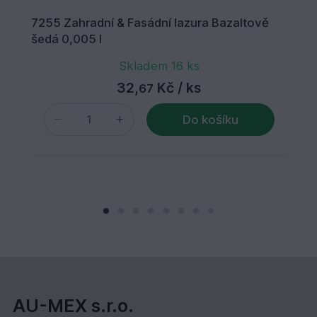
7255 Zahradní & Fasádní lazura Bazaltově
šedá 0,005 l
Skladem 16 ks
32,
Kč
/ ks
67
Do košíku
AU-MEX s.r.o.