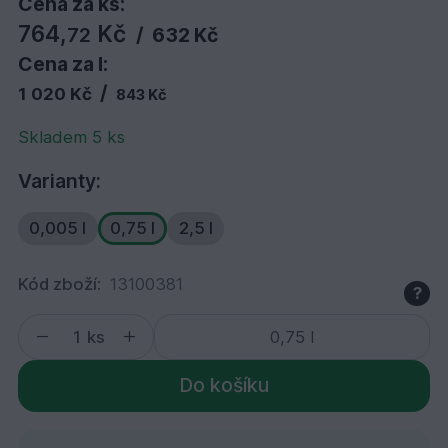
Cena za ks:
764,
Kč
72
/
632 Kč
Cena za l:
/
1 020 Kč
843 Kč
Skladem 5 ks
Varianty:
0,005 l
0,75 l
2,5 l
Kód zboží:
13100381
?
ks
Do košíku