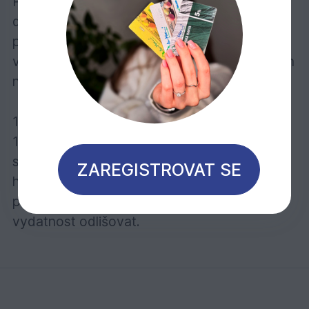
Ponechte schnout při dobrém větrání po
dobu 3–4 hodiny. Poté zaschnutý povrch
přebruste a proveďte druhý nátěr v tenké
vrstvě. Při renovacích postačí zpravidla jeden
nátěr.
1 l výrobku vystačí při jednom nátěru na cca
16 m2. Vydatnost závisí do značné míry na
stavu dřeva. Uvedené hodnoty se vztahují na
ZAREGISTROVAT SE
hladké hoblované/broušené dřevěné
povrchy, u ostatních povrchů se může
vydatnost odlišovat.