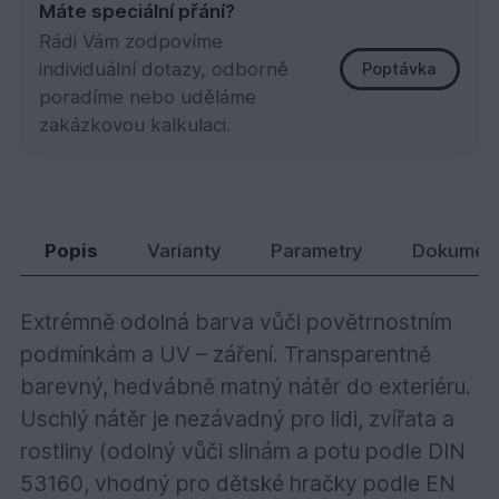
Máte speciální přání?
Rádi Vám zodpovíme
individuální dotazy, odborně
Poptávka
poradíme nebo uděláme
zakázkovou kalkulaci.
7251 Zahradní & Fasádní lazura Palisandr 2,5 l
2 307,
Kč
47
Popis
Varianty
Parametry
Dokumen
Extrémně odolná barva vůči povětrnostním
podmínkám a UV – záření. Transparentně
barevný, hedvábně matný nátěr do exteriéru.
Uschlý nátěr je nezávadný pro lidi, zvířata a
rostliny (odolný vůči slinám a potu podle DIN
53160, vhodný pro dětské hračky podle EN