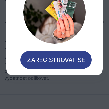
Ponechte schnout při dobrém větrání po
dobu 3–4 hodiny. Poté zaschnutý povrch
přebruste a proveďte druhý nátěr v tenké
vrstvě. Při renovacích postačí zpravidla jeden
nátěr.
1 l výrobku vystačí při jednom nátěru na cca
16 m2. Vydatnost závisí do značné míry na
stavu dřeva. Uvedené hodnoty se vztahují na
ZAREGISTROVAT SE
hladké hoblované/broušené dřevěné
povrchy, u ostatních povrchů se může
vydatnost odlišovat.