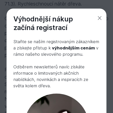
71.3). Rychleschnoucí nátěr dřeva.
Výhodnější nákup
Osmo Zahradní & fasádní lazura je vhodná pro
ošetření jakéhokoliv dřeva ve venkovním
začíná registrací
prostředí: dřevěných fasád, balkónů,
dřevěných okenic, plotů, zahradních domků,
Staňte se naším registrovaným zákazníkem
pergol, zahradního nábytku, parkovacích
a získejte přístup k
výhodnějším cenám
v
rámci našeho slevového programu.
přístřešků apod.
Odběrem newsletterů navíc získáte
Počet nátěrů: u dřeva bez povrchové úpravy
informace o limitovaných akčních
dva nátěry.
nabídkách, novinkách a inspiracích ze
S Osmo plochým štětcem, Osmo válečkem z
světa kolem dřeva.
mikrovlákna nebo Rounem na olejové nátěry.
Nanášejte rychle, v tenké vrstvě a ve směru
vláken dřeva. Popřípadě naneste nástřikem.