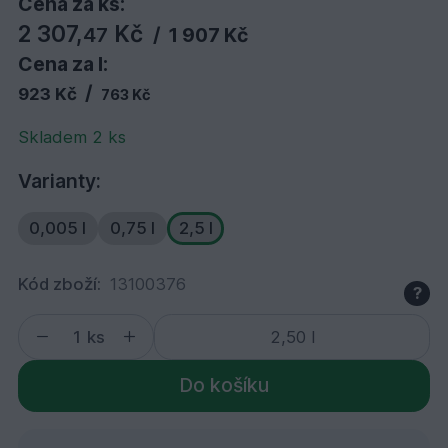
Cena za ks:
2 307,
Kč
47
/
1 907 Kč
Cena za l:
/
923 Kč
763 Kč
Skladem 2 ks
Varianty:
0,005 l
0,75 l
2,5 l
Kód zboží:
13100376
?
ks
Do košíku